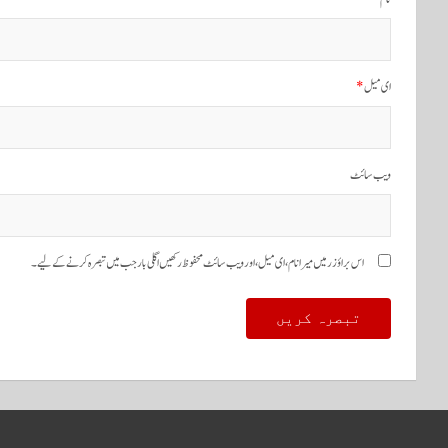
گ
ی
ش
ای میل
*
ن
ویب‌ سائٹ
اس براؤزر میں میرا نام، ای میل، اور ویب سائٹ محفوظ رکھیں اگلی بار جب میں تبصرہ کرنے کےلیے۔