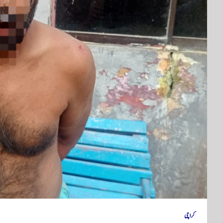
کراچی