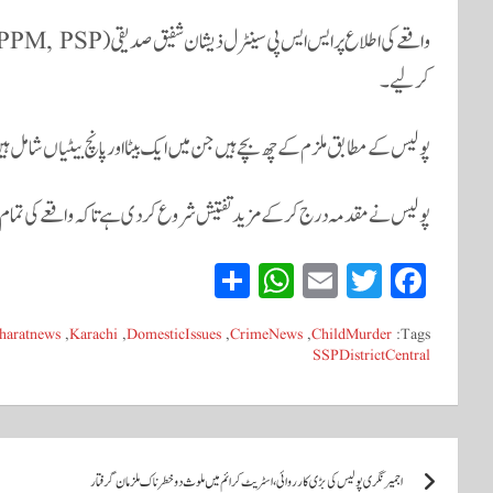
کرلیے۔
پولیس کے مطابق ملزم کے چھ بچے ہیں جن میں ایک بیٹا اور پانچ بیٹیاں شامل ہیں
پولیس نے مقدمہ درج کر کے مزید تفتیش شروع کردی ہے تاکہ واقعے کی تمام 
S
W
E
T
Fa
ha
ha
m
wi
ce
haratnews
,
Karachi
,
DomesticIssues
,
CrimeNews
,
ChildMurder
Tags:
re
ts
ail
tte
bo
SSPDistrictCentral
A
r
ok
pp
پ
اجمیر نگری پولیس کی بڑی کارروائی، اسٹریٹ کرائم میں ملوث دو خطرناک ملزمان گرفتار