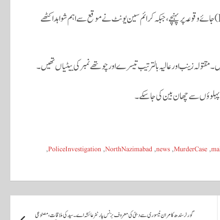
واقعے کی اطلاع پر ایس ایس پی سینٹرل ذیشان شفیق صدیقی (PPM, PSP) جائے وقوعہ پر پہنچے، جبکہ کرائم سین یونٹ نے موقع سے اہم شواہد اکٹھے
۔ مقتولہ زینب اور عالیہ بالترتیب تیسرے اور چوتھے نمبر کی بیٹیاں تھیں۔
پہلوؤں سے چھان بین کی جا سکے۔
,
PoliceInvestigation
,
NorthNazimabad
,
news
,
MurderCase
,
ma
گورنر سندھ کامران ٹیسوری سے دبئی کی معروف بزنس پارٹنر عائشہ اے۔ سید کی ملاقات، مصنوعی