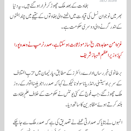
SEO Score
بغاوت کے بعد ملک چھوڑ کر فرار ہو گئے ہیں۔ یہ دنیا
بھر میں نوجوان نسل کی قیادت میں اٹھنے والی بغاوتوں کے نتیجے میں چند ہفتوں
کے اندر گرنے والی دوسری حکومت ہے۔
غزہ امن معاہدہ تاریخ ساز موڑ ثابت ہو سکتا ہے، صدر ٹرمپ نے وعدہ پورا
کیا: وزیراعظم شہباز شریف
برطانوی خبر رساں ادارے
رائٹرز
کے مطابق، پارلیمان میں حزبِ اختلاف
کے سربراہ
سیتنی رانڈریاناسولونائیکو
نے کہا کہ صدر راجویلینا اتوار کے روز
ملک چھوڑ گئے، جب فوج کے کئی یونٹس نے حکومت کے خلاف علمِ بغاوت
بلند کرتے ہوئے مظاہرین کا ساتھ دیا۔
انہوں نے بتایا کہ صدارتی عملے نے تصدیق کی ہے کہ صدر ملک سے جا چکے