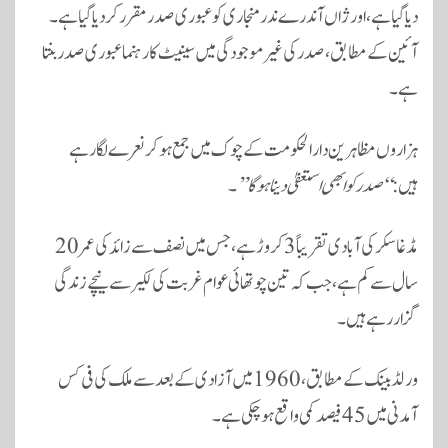
دیا گیا ہے، اور
ژاں آندرے ندرمنجاری
کو عبوری صدر مقرر کر دیا گیا ہے۔
آئین کے مطابق، صدر کی غیر موجودگی میں سینیٹ کا رہنما عبوری صدر بنتا
ہے۔
ہزاروں مظاہرین دارالحکومت کے چوک میں جمع ہو کر نعرے لگا رہے
ہیں:
“صدر کو ابھی استعفیٰ دینا ہوگا”
۔
مڈغاسکر کی آبادی تقریباً
3 کروڑ
ہے، جس میں نصف سے زائد کی عمر 20
سال سے کم ہے، جب کہ
تین چوتھائی
عوام غربت کی لکیر سے نیچے زندگی
گزار رہے ہیں۔
ورلڈ بینک کے مطابق، 1960 میں آزادی کے بعد سے ملک کی فی کس
آمدنی میں
45 فیصد
کمی واقع ہو چکی ہے۔