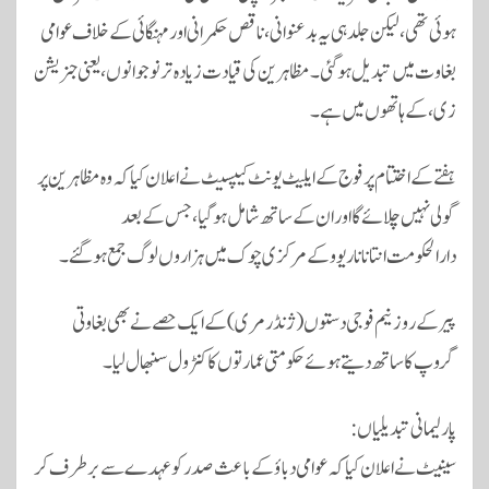
ہوئی تھی، لیکن جلد ہی یہ بدعنوانی، ناقص حکمرانی اور مہنگائی کے خلاف عوامی
بغاوت میں تبدیل ہوگئی۔ مظاہرین کی قیادت زیادہ تر نوجوانوں، یعنی
جنریشن
زی
، کے ہاتھوں میں ہے۔
ہفتے کے اختتام پر فوج کے ایلیٹ یونٹ
کیپسیٹ
نے اعلان کیا کہ وہ مظاہرین پر
گولی نہیں چلائے گا اور ان کے ساتھ شامل ہو گیا، جس کے بعد
دارالحکومت
انتاناناریوو
کے مرکزی چوک میں ہزاروں لوگ جمع ہو گئے۔
پیر کے روز نیم فوجی دستوں (ژنڈرمری) کے ایک حصے نے بھی بغاوتی
گروپ کا ساتھ دیتے ہوئے حکومتی عمارتوں کا کنٹرول سنبھال لیا۔
پارلیمانی تبدیلیاں:
سینیٹ نے اعلان کیا کہ عوامی دباؤ کے باعث صدر کو عہدے سے برطرف کر