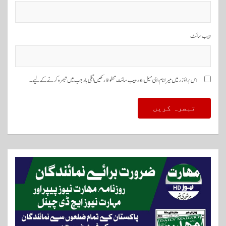
ویب‌ سائٹ
اس براؤزر میں میرا نام، ای میل، اور ویب سائٹ محفوظ رکھیں اگلی بار جب میں تبصرہ کرنے کےلیے۔