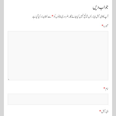
ں
جواب دیں
ک
آپ کا ای میل ایڈریس شائع نہیں کیا جائے گا۔
ضروری خانوں کو
*
سے نشان زد کیا گیا ہے
ی
تبصرہ
*
ن
ی
و
ی
گ
ی
ش
ن
نام
*
ای میل
*