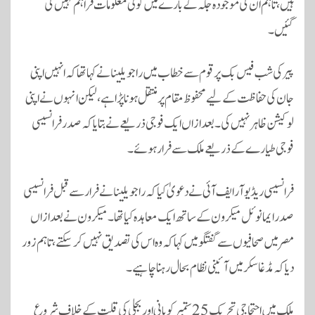
ہیں، تاہم ان کی موجودہ جگہ کے بارے میں کوئی معلومات فراہم نہیں کی
گئیں۔
پیر کی شب فیس بک پر قوم سے خطاب میں راجویلینا نے کہا تھا کہ انہیں اپنی
جان کی حفاظت کے لیے محفوظ مقام پر منتقل ہونا پڑا ہے، لیکن انہوں نے اپنی
لوکیشن ظاہر نہیں کی۔ بعد ازاں ایک فوجی ذریعے نے بتایا کہ صدر
فرانسیسی
فوجی طیارے
کے ذریعے ملک سے فرار ہوئے۔
فرانسیسی ریڈیو
آر ایف آئی
نے دعویٰ کیا کہ راجویلینا نے فرار سے قبل فرانسیسی
صدر
ایمانوئل میکرون
کے ساتھ ایک معاہدہ کیا تھا۔ میکرون نے بعد ازاں
مصر میں صحافیوں سے گفتگو میں کہا کہ وہ اس کی تصدیق نہیں کر سکتے، تاہم زور
دیا کہ مڈغاسکر میں آئینی نظام بحال رہنا چاہیے۔
ملک میں احتجاجی تحریک 25 ستمبر کو
پانی اور بجلی کی قلت
کے خلاف شروع