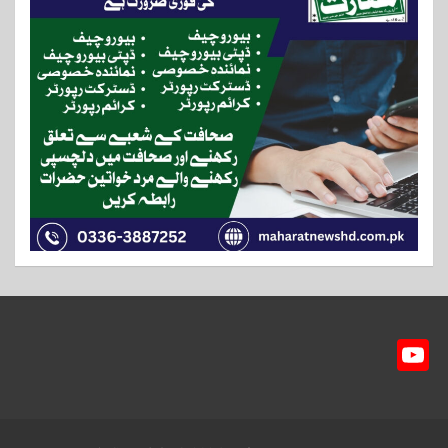
Y
ou
T