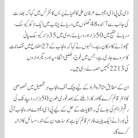
ڈی جی پی ڈی ایم اے عرفان علی کاٹھیا نے پریس کانفرنس میں کہا کہ بھارت
کی جانب سے آئندہ 48 گھنٹوں میں دریائے چناب میں ایک لاکھ کیوسک،
دریائے ستلج میں 50 ہزار اور دریائے راوی میں 35 ہزار کیوسک پانی
چھوڑنے کا امکان ہے۔ انہوں نے کہا کہ پنجاب کے 27 اضلاع میں نقصانات
کا سروے جاری ہے، جس میں فوج، ضلعی انتظامیہ اور دیگر اداروں
کی 2213 ٹیمیں حصہ لے رہی ہیں۔
ان کے مطابق متاثرہ افراد کے لیے بینک آف پنجاب ہر تحصیل میں خصوصی
کاؤنٹر قائم کرے گا اور کارڈ ملنے کے بعد فوری طور پر 50 ہزار روپے تک کی
رقم فراہم کی جائے گی۔ شکایات کے حل کے لیے پی ڈی ایم اے اور پنجاب آئی
ٹی بورڈ نے ایک پلیٹ فارم قائم کیا ہے جو سات دن کے اندر مسائل کا ازالہ
کرے گا۔