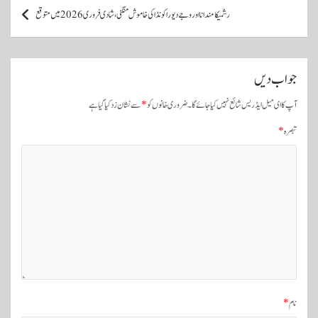
س
رشمیکا مندانا اور وجے دیوراکونڈا کی خاموش منگنی، شادی فروری 2026 میں متوقع
ٹ
و
ں
جواب دیں
ک
آپ کا ای میل ایڈریس شائع نہیں کیا جائے گا۔
ضروری خانوں کو
*
سے نشان زد کیا گیا ہے
ی
تبصرہ
*
ن
ی
و
ی
گ
ی
ش
ن
نام
*