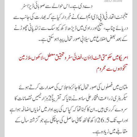
SEO Score
دے دی ہے۔ اس حوالے سے صوبائی ڈیزاسٹر
مینجمنٹ اتھارٹی (پی ڈی ایم اے) نے خبردار کیا ہے کہ بھارت کی جانب سے
دریائے چناب، ستلج اور راوی میں ڈیڑھ لاکھ کیوسک سے زائد پانی چھوڑنے
کے بعد بعض اضلاع میں سیلابی صورتحال پیدا ہو سکتی ہے۔
امریکا میں حکومتی شٹ ڈاؤن، فضائی سفر و تحقیق معطل، لاکھوں ملازمین
تنخواہوں سے محروم
ملتان میں فصلوں کی صورتحال کا جائزہ اجلاس کی صدارت کرتے ہوئے
سیکریٹری زراعت افتخار علی ساہو نے بتایا کہ تقریباً 2 ہزار ٹیمیں نقصانات کا
سروے کر رہی ہیں۔ ان کا کہنا تھا کہ کپاس کی پیداوار میں نمایاں اضافہ ہوا ہے
اور اب تک 26.5 لاکھ گانٹھ پھٹی حاصل کی جا چکی ہے جو گزشتہ سال کے
مقابلے میں زیادہ ہے۔