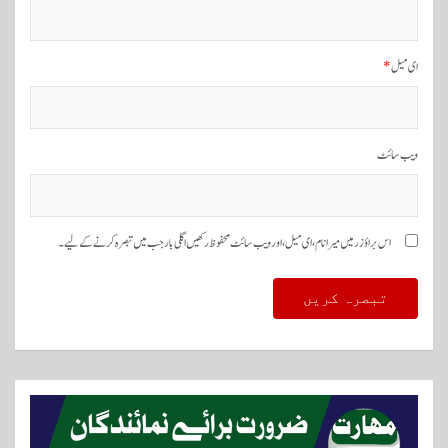
ای میل
*
ویب‌ سائٹ
اس براؤزر میں میرا نام، ای میل، اور ویب سائٹ محفوظ رکھیں اگلی بار جب میں تبصرہ کرنے کےلیے۔