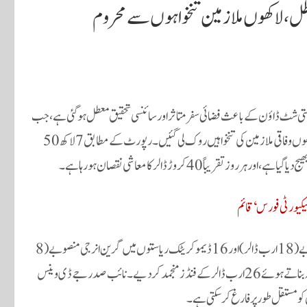
طل، لاکھوں ملازمین تنخواہوں سے محروم
تی شٹ ڈاؤن کے باعث فضائی سفر متاثر اور سائنسی تحقیق معطل ہوگئی ہے، جب
کہ اہم محکموں کے بند ہونے سے امریکی فوجیوں اور لاکھوں وفاقی ملازمین کی تنخواہیں روک لی گئیں۔ رپورٹ کے مطابق 7 لاکھ 50
قریباً 40 کروڑ ڈالر کا معاشی نقصان ہورہا ہے۔
کیورٹی فورس‘ قائم
شٹ ڈاؤن کی زد میں آنے والے پروگراموں میں نیویارک کے ٹرانزٹ منصوبے (18 ارب ڈالر) اور 16 ڈیموکریٹک ریاستوں میں گرین انرجی منصوبے (8
ارب ڈالر) شامل ہیں۔ امریکی صدر ڈونلڈ ٹرمپ نے ڈیموکریٹس کو سیاسی نشانہ بناتے ہوئے 26 ارب ڈالر کے فنڈز منجمد کر دیے۔ نائب صدر جے ڈی وینس
 کو مستقل طور پر فارغ کرسکتی ہے۔