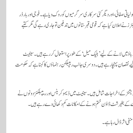
مالی نگرانی، ماحولیاتی صفائی، اور دیگر کئی سرکاری سرگرمیوں کو روک دیا ہے۔ فوجی اور بارڈر
رز نے اعلان کیا ہے کہ قومی قبرستانوں میں تدفین تو جاری رہے گی مگر کتبے
 دباؤ میں لانے کے لیے ’بلیک میل‘ کے طور پر استعمال کر رہے ہیں۔ سینیٹ
ے نقصان پہنچا رہے ہیں۔ دوسری جانب ریپبلکن رہنماؤں کا کہنا ہے کہ حکومت
ں کے آپریشنز کے اخراجات شامل ہیں۔ سینیٹ میں ڈیموکریٹس اور ریپبلکنز دونوں نے
ہدے کے بغیر شٹ ڈاؤن ختم ہونے کے امکانات کم دکھائی دے رہے ہیں۔
نفی اثر ڈال رہا ہے۔