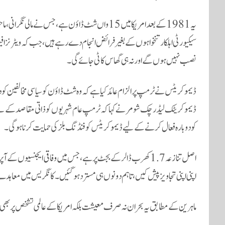
یہ 1981 کے بعد امریکا میں 15واں شٹ ڈاؤن ہے، جس نے 
سیکیورٹی اہلکار تنخواہوں کے بغیر فرائض انجام دے رہے ہیں، جب کہ ویٹرنز افیئ
نصب نہیں ہوں گے اور نہ ہی گھاس کاٹی جائے گی۔
ڈیموکریٹس نے ٹرمپ پر الزام عائد کیا ہے کہ وہ شٹ ڈاؤن کو سیاسی مخالفین کو
ڈیموکریٹک لیڈر چک شومر نے کہا کہ ٹرمپ عام شہریوں کو ذاتی مقاصد کے لی
کو دوبارہ فعال کرنے کے لیے ڈیموکریٹس کو فنڈنگ بلز کی حمایت کرنا ہوگی۔
اصل تنازعہ 1.7 کھرب ڈالر کے بجٹ پر ہے، جس میں وفاقی ایجنسیو
اپنی اپنی تجاویز پیش کیں، تاہم دونوں ہی مسترد ہوگئیں۔ کانگریس میں معا
ماہرین کے مطابق یہ بحران نہ صرف معیشت بلکہ امریکا کے عالمی تشخص پر بھی م