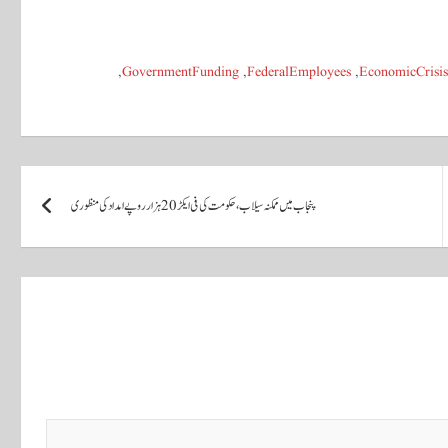
,
GovernmentFunding
,
FederalEmployees
,
EconomicCrisis
پنجاب میں ممکنہ سیلاب، حکومت کی فی ایکڑ 20 ہزار روپے امداد کی منظوری