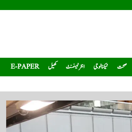
صحت
ٹیکنالوجی
انٹرٹینمنٹ
کھیل
E-PAPER