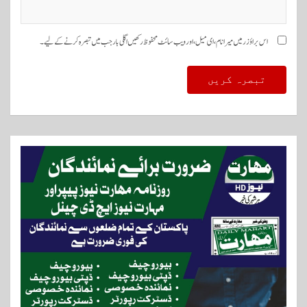
اس براؤزر میں میرا نام، ای میل، اور ویب سائٹ محفوظ رکھیں اگلی بار جب میں تبصرہ کرنے کےلیے۔