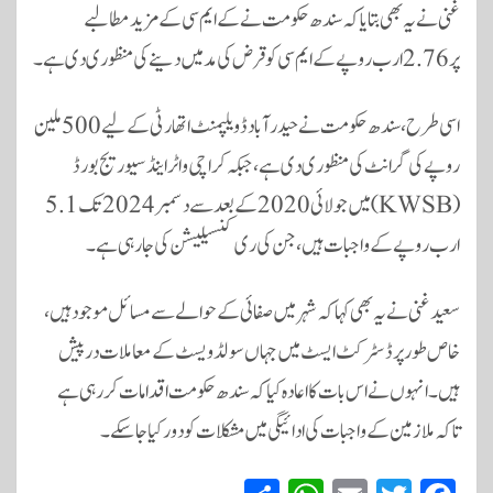
غنی نے یہ بھی بتایا کہ سندھ حکومت نے کے ایم سی کے مزید مطالبے
پر 2.76 ارب روپے کے ایم سی کو قرض کی مد میں دینے کی منظوری دی ہے۔
اسی طرح، سندھ حکومت نے حیدرآباد ڈویلپمنٹ اتھارٹی کے لیے 500 ملین
روپے کی گرانٹ کی منظوری دی ہے، جبکہ کراچی واٹر اینڈ سیوریج بورڈ
(KWSB) میں جولائی 2020 کے بعد سے دسمبر 2024 تک 5.1
ارب روپے کے واجبات ہیں، جن کی ری کنسیلیشن کی جارہی ہے۔
سعید غنی نے یہ بھی کہا کہ شہر میں صفائی کے حوالے سے مسائل موجود ہیں،
خاص طور پر ڈسٹرکٹ ایسٹ میں جہاں سولڈ ویسٹ کے معاملات درپیش
ہیں۔ انہوں نے اس بات کا اعادہ کیا کہ سندھ حکومت اقدامات کر رہی ہے
تاکہ ملازمین کے واجبات کی ادائیگی میں مشکلات کو دور کیا جا سکے۔