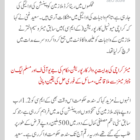
SEO Score
محکموں میں ریٹائرڈ ملازمین کو پینشن کی ادائیگی کی
جارہی ہے، تاہم واجبات کی ادائیگی میں مشکلات آ رہی ہیں۔ سعید غنی نے کہا
کہ کراچی میونسپل کارپوریشن (کے ایم سی) میں سابق میئر وسیم اختر نے
ملازمین کے واجبات کو علیحدہ اکاؤنٹ میں جمع کروا کر دوسرے مدات میں
خرچ کر لیا تھا۔
میئر کراچی کی ہدایت پر واٹر کارپوریشن حکام کی جے یو آئی ف اور مسلم لیگ ن
چیئرمینز سے ملاقاتیں، مسائل کے فوری حل کی یقین دہانی
انہوں نے مزید کہا کہ سندھ حکومت اس وقت بھی کے ایم سی کو 1.2 ارب
روپے ماہانہ ملازمین کی تنخواہوں اور پینشن کی مد میں فراہم کر رہی ہے، جو کہ
سابق سٹی ناظم مصطفی کمال کے دور میں 500 ملین روپے قرض کے طور پر
طلب کیے گئے تھے، اور یہ رقم آج تک سندھ حکومت ادا کر رہی ہے۔ سعید