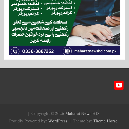
Y
ou
T
ub
Copyright © 2026
Maharat News HD
e
Proudly Powered by:
WordPress
Theme by:
Theme Horse