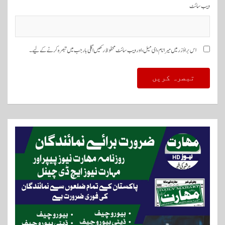
ویب‌ سائٹ
اس براؤزر میں میرا نام، ای میل، اور ویب سائٹ محفوظ رکھیں اگلی بار جب میں تبصرہ کرنے کےلیے۔