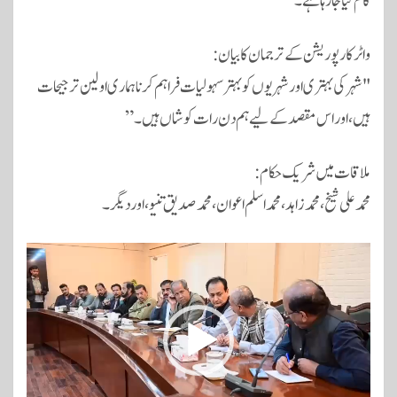
کام کیا جا رہا ہے۔
واٹر کارپوریشن کے ترجمان کا بیان:
"شہر کی بہتری اور شہریوں کو بہتر سہولیات فراہم کرنا ہماری اولین ترجیحات
ہیں، اور اس مقصد کے لیے ہم دن رات کوشاں ہیں۔”
ملاقات میں شریک حکام:
محمد علی شیخ، محمد زاہد، محمد اسلم اعوان، محمد صدیق تنیو، اور دیگر۔
ویڈیو
پلیئر