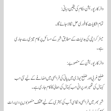
واٹر کارپوریشن حکام کی یقین دہانی:
تمام شکایات کا فوری حل نکالا جائے گا۔
میئر کراچی کی ہدایات کے مطابق شہر کے مسائل پر کام تیزی سے جاری
ہے۔
واٹر کارپوریشن کے منصوبے:
ضلع غربی اور ضلع کیماڑی میں پانی کی فراہمی میں اضافے کے لیے نئی حب
کینال کی تعمیر اور پرانی حب کینال کی بحالی کا کام جاری ہے۔
شہر بھر میں فراہمی و نکاسی آب کی بہتری کے لیے مختلف منصوبوں پر دن رات