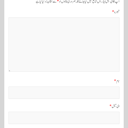
آپ کا ای میل ایڈریس شائع نہیں کیا جائے گا۔
ضروری خانوں کو
*
سے نشان زد کیا گیا ہے
ی
تبصرہ
*
ن
ی
و
ی
گ
ی
ش
ن
نام
*
ای میل
*