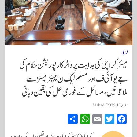
کراچی
میئر کراچی کی ہدایت پر واٹر کارپوریشن حکام کی
جے یو آئی ف اور مسلم لیگ ن چیئرمینز سے
ملاقاتیں، مسائل کے فوری حل کی یقین دہانی
جنوری 17, 2025
Mahad
S
W
E
T
Fa
ha
ha
m
wi
ce
کراچی ( ) میئر کراچی بیرسٹر مرتضیٰ وہاب کی ہدایت پر