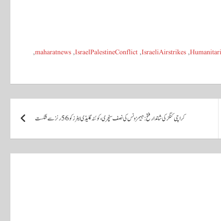
,
maharatnews
,
IsraelPalestineConflict
,
IsraeliAirstrikes
,
Humanitari
کراچی کنگز کی شاندار فتح: جیمز ونس کی نصف سنچری، کوئٹہ گلیڈی ایٹرز کو 56 رنز سے شکست