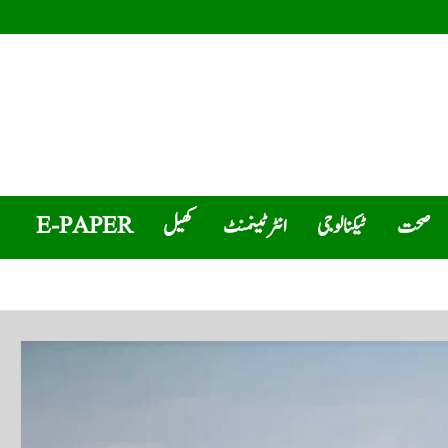
صحت
ٹیکنالوجی
انٹرٹینمنٹ
کھیل
E-PAPER