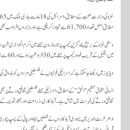
مطابق اصل تعداد 61,700 سے تجاوز کر چکی ہے، اور ہزاروں افراد اب بھی ملبے تلے دبے ہیں۔
وسطی غزہ کے بریج پناہ گزین کیمپ پر تازہ ڈرون حملے میں اکرم الحواجری شہید
میں الخلیل کے قریب فووار کیمپ پر حملے میں 30 افراد شہید ہوئے اور 60 سے زائد فلسطینیوں کو حراست میں لے لیا گیا۔
ویڈیوز میں دیکھا جا سکتا ہے کہ اسرائیلی فوجیوں نے فلسطینی مردوں کو بندوق کی
انسانی حقوق تنظیم "الحق” کے مطابق، اسرائیلی حملے فلسطینی ثقافتی ورثے پر بھی ہو
ثقافتی ورثے کی فہرست میں شامل ہے۔ آبادکاری، زراعت، اور آثار قدیمہ کے مق
ادھر خربت الدیر میں یہودی آبادکاروں نے فصلیں تباہ اور پانی کے پمپ چوری ک
قربانی سے جوڑتے ہوئے اسرائیلی جبر کو مذہبی ظلم سے تشبیہ دی۔