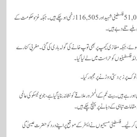
غزہ کی وزارت صحت کے مطابق، اسرائیل کی 18 ماہ سے جاری جنگ میں 51,065 فلسطینی شہید اور 116,505 زخمی ہو چکے ہیں۔ جبکہ غزہ حکومت کے
 ہوئے، جبکہ مغازی کیمپ پر بھی توپ خانے کی گولہ باری کی گئی۔ مغربی کنارے
 نوک پر زبردستی دوڑنے پر مجبور کیا۔
 رہے ہیں۔ بیت لحم کے المخرور علاقے کو نشانہ بنایا گیا ہے، جو یونیسکو کی عالمی
امات تباہی کے دہانے پر پہنچ چکے ہیں۔
ر لیے۔ فلسطینی مسیحیوں نے ایسٹر کے موقع پر اپنے درد کو حضرت عیسیٰؑ کی