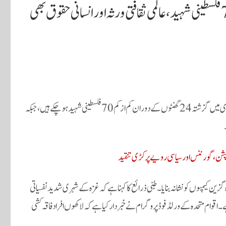
غزہ پر اسرائیلی بربریت جاری: 24 گھنٹوں میں 70 فلسطینی شہید، عالمی ثقافتی ورثہ اور انسانی حقوق بھی
غزہ — غزہ پر اسرائیلی فورسز کی تازہ ترین وحشیانہ بمباری میں گزشتہ 24 گھنٹوں کے دوران کم از کم 70 فلسطینی شہید ہو چکے ہیں، جبکہ
 کرپشن، گورننس اور سیاسی رویے پر کڑی تنقید
ین کیمپوں کو نشانہ بنایا۔ طبی ذرائع کا کہنا ہے کہ غزہ کے شہری شدید نفسیاتی
اقوام متحدہ کے ورلڈ فوڈ پروگرام نے خبردار کیا ہے کہ لاکھوں افراد فاقہ کشی