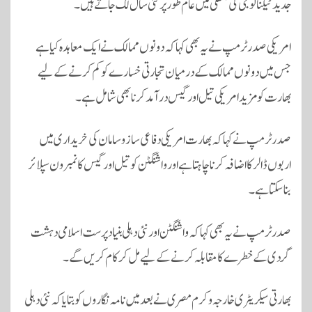
جدید ٹیکنالوجی کی منتقلی میں عام طور پر کئی سال لگ جاتے ہیں۔
امریکی صدر ٹرمپ نے یہ بھی کہا کہ دونوں ممالک نے ایک معاہدہ کیا ہے
جس میں دونوں ممالک کے درمیان تجارتی خسارے کو کم کرنے کے لیے
بھارت کو مزید امریکی تیل اور گیس درآمد کرنا بھی شامل ہے۔
صدر ٹرمپ نے کہا کہ بھارت امریکی دفاعی ساز وسامان کی خریداری میں
اربوں ڈالر کا اضافہ کرنا چاہتا ہے اور واشنگٹن کو تیل اور گیس کا نمبر ون سپلائر
بنا سکتا ہے۔
صدر ٹرمپ نے یہ بھی کہا کہ واشنگٹن اور نئی دہلی بنیاد پرست اسلامی دہشت
گردی کے خطرے کا مقابلہ کرنے کے لیے مل کر کام کریں گے۔
بھارتی سیکریٹری خارجہ وکرم مصری نے بعد میں نامہ نگاروں کو بتایا کہ نئی دہلی