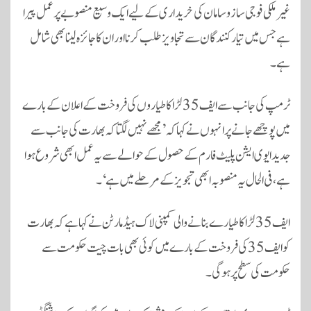
غیر ملکی فوجی ساز و سامان کی خریداری کے لیے ایک وسیع منصوبے پر عمل پیرا
ہے جس میں تیار کنندگان سے تجاویز طلب کرنا اور ان کا جائزہ لینا بھی شامل
ہے۔
ٹرمپ کی جانب سے ایف 35 لڑاکا طیاروں کی فروخت کے اعلان کے بارے
میں پوچھے جانے پر انہوں نے کہا کہ ’مجھے نہیں لگتا کہ بھارت کی جانب سے
جدید ایوی ایشن پلیٹ فارم کے حصول کے حوالے سے یہ عمل ابھی شروع ہوا
ہے، فی الحال یہ منصوبہ ابھی تجویز کے مرحلے میں ہے‘۔
ایف 35 لڑاکا طیارے بنانے والی کمپنی لاک ہیڈ مارٹن نےکہا ہے کہ بھارت
کو ایف 35 کی فروخت کے بارے میں کوئی بھی بات چیت حکومت سے
حکومت کی سطح پر ہوگی۔