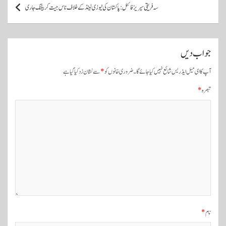
س
سہ فریقی سیریز فائنل: پاکستان کی نیوزی لینڈ کےخلاف ٹاس جیت کر بیٹنگ جاری
ٹ
و
ں
جواب دیں
ک
آپ کا ای میل ایڈریس شائع نہیں کیا جائے گا۔
ضروری خانوں کو
*
سے نشان زد کیا گیا ہے
ی
تبصرہ
*
ن
ی
و
ی
گ
ی
ش
ن
نام
*