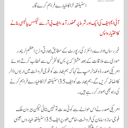
SEO Score
اسٹیلتھ لڑاکا طیارے فراہم کرے گا۔
آئی ایم ایف کی ایک اور شرط پرعملدرآمد، ایف بی آر سے ٹیکس پالیسی بنانے
کا اختیار واپس
خبر رساں ادارے رائٹرز کی رپورٹ کے مطابق بھارتی وزیر اعظم نریندر
مودی سے ملاقات کے بعد مشترکہ پریس کانفرنس سے خطاب کرتے ہوئے
امریکی صدر ڈونلڈ ٹرمپ نے کہا کہ ہم بھارت کو فوجی فروخت میں اربوں ڈالر
کا اضافہ کریں گے، ہم بھارت کو ایف 35 اسٹیلتھ لڑاکا طیارے فراہم کرنے
کی راہ بھی ہموار کر رہے ہیں۔
امریکی صدر نے اس حوالے سے کوئی مدت تو نہیں بتائی لیکن بیرون ملک
فوجی ساز و سامان کی فروخت، خاص طور پر ایف 35 اسٹیلتھ طیاروں جیسی