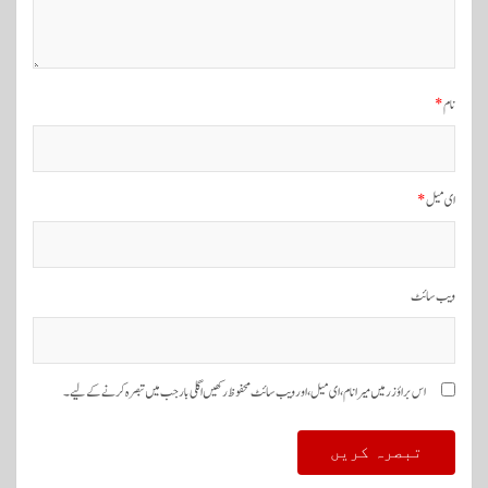
ی
ش
ن
نام
*
ای میل
*
ویب‌ سائٹ
اس براؤزر میں میرا نام، ای میل، اور ویب سائٹ محفوظ رکھیں اگلی بار جب میں تبصرہ کرنے کےلیے۔