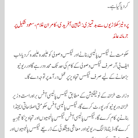
کردیا گیا ہے۔
پروٹیز کھلاڑیوں سے بدتمیزی: شاہین آفریدی، کامران غلام، سعود شکیل پر
جرمانہ عائد
حکومت نے ٹیکس پالیسی بنانے اور ٹیکس وصولی کو علیحدہ علیحدہ کردیا، اب
ایف بی آر صرف ٹیکس وصولی کے کام کی حد تک محدود رہے گا اور ریونیو
بڑھانے کے لیے صرف ٹیکس تجاویز پرعمل درآمد پر توجہ دے گا۔
وزارت خزانہ کے نوٹیفکیشن کے مطابق ٹیکس پالیسی آفس براہ راست وزیر
خزانہ وریونیو کو رپورٹ کرے گا، ٹیکس پالیسی آفس حکومتی اصلاحاتی ایجنڈا
بنانے پر کام کرے گا، ٹیکس پالیسی آفس ٹیکس پالیسیوں اور تجاویز کا تجزیہ
کرے گا، ڈیٹا ماڈلنگ، ریونیو اور معاشی پیشگوئی کے ذریعے ٹیکس پالیسیوں اور