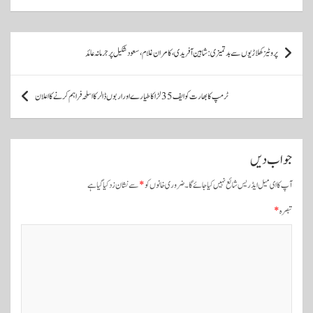
A
r
ok
pp
پ
پروٹیز کھلاڑیوں سے بدتمیزی: شاہین آفریدی، کامران غلام، سعود شکیل پر جرمانہ عائد
و
س
ٹرمپ کا بھارت کو ایف 35 لڑاکا طیارے اور اربوں ڈالر کا اسلحہ فراہم کرنے کا اعلان
ٹ
و
ں
جواب دیں
ک
آپ کا ای میل ایڈریس شائع نہیں کیا جائے گا۔
ضروری خانوں کو
*
سے نشان زد کیا گیا ہے
ی
تبصرہ
*
ن
ی
و
ی
گ