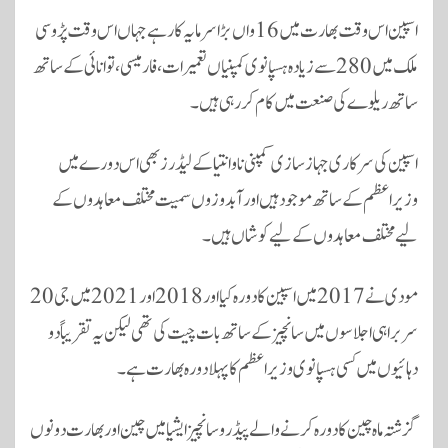
اسپین اس وقت بھارت میں 16واں بڑا سرمایہ کار ہے جہاں اس وقت پڑوسی
ملک میں 280 سے زیادہ ہسپانوی کمپنیاں تعمیرات، فارمیسی، توانائی کے ساتھ
ساتھ ریلوے کی صنعت میں کام کررہی ہیں۔
اسپین کی سرکاری جہاز سازی کمپنی ناوانتیا کے لیڈرز بھی اس دورے میں
وزیراعظم کے ساتھ موجود ہیں اور آبدوزوں سمیت مختلف معاہدوں کے
لیے مختلف معاہدوں کے لیے کوشاں ہیں۔
مودی نے 2017 میں اسپین کا دورہ کیا اور 2018 اور 2021 میں جی20
سربراہی اجلاسوں میں سانچیز کے ساتھ بات چیت کی تھی لیکن یہ تقریباً دو
دہائیوں میں کسی ہسپانوی وزیر اعظم کا پہلا دورہ بھارت ہے۔
گزشتہ ماہ چین کا دورہ کرنے والے پیڈرو سانچیز ایشیا میں چین اور بھارت دونوں