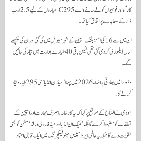
کارگو اور فوجیوں کو لے جانے والے C295 طیاروں کے لیے 2.5 ارب
ڈالر کے معاہدے پر اتفاق کیا تھا۔
ان میں سے 16 کی اسیمبلنگ اسپین کے شہر سیویل میں کی گئی اور ان کی پچھلے
سال ڈیلیوری کردی گئی تھی لیکن باقی 40 طیارے بھارت میں تیار کی جائیں
گے۔
وڈودرا میں بھارتی پلانٹ 2026 میں پہلا ’میڈ ان انڈیا‘ سی295 طیارہ تیار
کر لے گا۔
مودی نے افتتاح کے موقع پر کہا کہ یہ کارخانہ ناصرف بھارت اور اسپین کے
تعلقات کو مضبوط کرے گا بلکہ ’میک ان انڈیا اور میڈ فار دی ورلڈ‘ مشن کو بھی
تقویت دے گا جبکہ یہ عالمی ایرو اسپیس مینوفیکچرنگ میں ایک قابل اعتماد