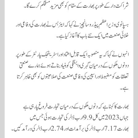
شراکت دار کے طور پر بھارت کے مقام کو بھی مزید مستحکم کرے گا۔
ہسپانوی وزیر اعظم پیڈرو سانچیز نے کہا کہ ایئربس نے بھارت کی دفاعی اور
خلائی صنعت میں ایک نئے باب کا آغاز کیا ہے۔
انہوں نے کہا کہ یہ منصوبہ ایک قابل اعتماد اور اسٹریٹجک پارٹنر کے طور پر
دونوں ملکوں کے درمیان گہری وابستگی کو بنیاد بناتے ہوئے ہمارے صنعتی
تعلقات کو مضبوط اور اسپین کی دفاعی صنعت کی صلاحیتوں کو بھی ظاہر کرتا
ہے۔
بھارت کا کہنا ہے کہ دنوں ملکوں کے درمیان تجارت فروغ پا رہی ہے
جہاں 2023 میں کل 9.9 ارب ڈالر کی تجارت ہوئی جس میں
بھارت 7.17ارب ڈالر کی برآمدات اور 2.74 ارب ڈالر کی درآمد کیں۔