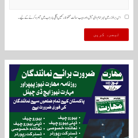
اس براؤزر میں میرا نام، ای میل، اور ویب سائٹ محفوظ رکھیں اگلی بار جب میں تبصرہ کرنے کےلیے۔