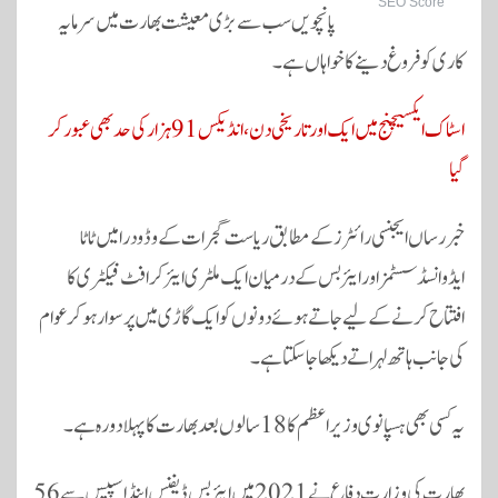
SEO Score
پانچویں سب سے بڑی معیشت بھارت میں سرمایہ
کاری کو فروغ دینے کا خواہاں ہے۔
اسٹاک ایکسیچنج میں ایک اور تاریخی دن، انڈیکس 91 ہزار کی حد بھی عبور کر
گیا
خبر رساں ایجنسی رائٹرز کے مطابق ریاست گجرات کے وڈودرا میں ٹاٹا
ایڈوانسڈ سسٹمز اور ایئربس کے درمیان ایک ملٹری ایئر کرافٹ فیکٹری کا
افتتاح کرنے کے لیے جاتے ہوئے دونوں کو ایک گاڑی میں پر سوار ہو کر عوام
کی جانب ہاتھ لہراتے دیکھا جا سکتا ہے۔
یہ کسی بھی ہسپانوی وزیر اعظم کا 18 سالوں بعد بھارت کا پہلا دورہ ہے۔
بھارت کی وزارت دفاع نے 2021 میں ایئربس ڈیفنس اینڈ اسپیس سے 56