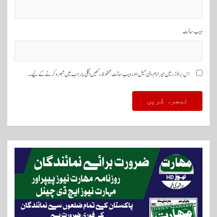
ویب‌ سائٹ
اس براؤزر میں میرا نام، ای میل، اور ویب سائٹ محفوظ رکھیں اگلی بار جب میں تبصرہ کرنے کےلیے۔