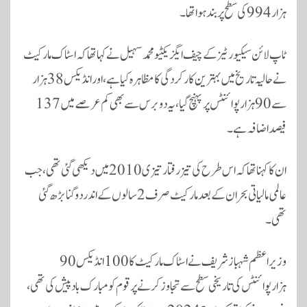
ہزار 994 کی سطح پر بند ہوا تھا۔
ٹاپ لائن سیکیورٹیز کے چیف ایگزیکٹیو محمد سہیل نے کہا تھا کہ اسٹاک مارکیٹ
نے حالیہ تاریخ میں بہترین کارکردگی کا مظاہرہ کیا ہے، اور انڈیکس 38 ہزار
سے 90 ہزار پوائنٹس پر پہنچ گیا، یہ دو برس سے بھی کم عرصے میں 137
فیصد اضافہ ہے۔
ان کا کہنا تھا کہ اس طرح کی تیز رفتار تیزی 2010 میں دیکھی گئی تھی، جب
عالمی مالیاتی بحران کے بعد مارکیٹ صرف 2 سالوں کے اندر دوگنا بڑھ گئی
تھی۔
وزیراعظم شہباز شریف نے اسٹاک مارکیٹ کا 100 انڈیکس 90
ہزارپوائنٹس کی تاریخی سطح سے تجاوز کرنے پر قوم کو مبارک باد پیش کی تھی،