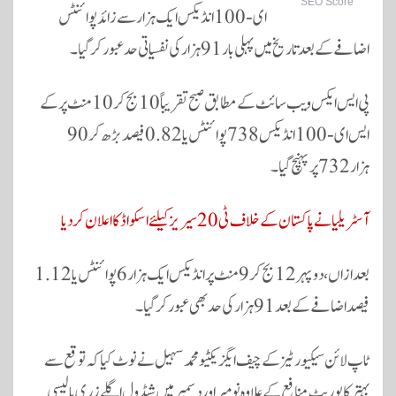
SEO Score
ای-100 انڈیکس ایک ہزار سے زائد پوائنٹس
اضافے کے بعد تاریخ میں پہلی بار 91 ہزار کی نفسیاتی حد عبور کر گیا۔
پی ایس ایکس ویب سائٹ کے مطابق صبح تقریباً 10 بج کر 10 منٹ پر کے
ایس ای-100 انڈیکس 738 پوائنٹس یا 0.82 فیصد بڑھ کر 90
ہزار 732 پر پہنچ گیا۔
آسٹریلیا نے پاکستان کے خلاف ٹی20 سیریز کیلئے اسکواڈ کا اعلان کردیا
بعد ازاں، دوپہر 12 بج کر 9 منٹ پر انڈیکس ایک ہزار 6 پوائنٹس یا 1.12
فیصد اضافے کے بعد 91 ہزار کی حد بھی عبور کرگیا۔
ٹاپ لائن سیکیورٹیز کے چیف ایگزیکٹیو محمد سہیل نے نوٹ کیا کہ توقع سے
بہتر کاپوریٹ منافع کے علاوہ نومبر اور دسمبر میں شیڈول اگلے زری پالیسی