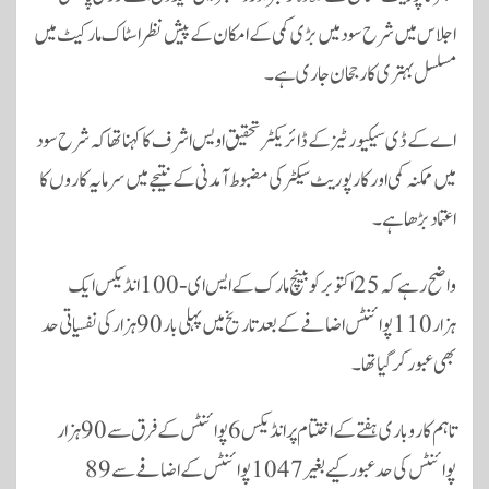
اجلاس میں شرح سود میں بڑی کمی کے امکان کے پیش نظر اسٹاک مارکیٹ میں
مسلسل بہتری کا رجحان جاری ہے۔
اے کے ڈی سیکیورٹیز کے ڈائریکٹر تحقیق اویس اشرف کا کہنا تھا کہ شرح سود
میں ممکنہ کمی اور کارپوریٹ سیکٹر کی مضبوط آمدنی کے نتیجے میں سرمایہ کاروں کا
اعتماد بڑھا ہے۔
واضح رہے کہ 25 اکتوبر کو بینچ مارک کے ایس ای-100 انڈیکس ایک
ہزار 110 پوائنٹس اضافے کے بعد تاریخ میں پہلی بار 90 ہزار کی نفسیاتی حد
بھی عبور کر گیا تھا۔
تاہم کاروباری ہفتے کے اختتام پر انڈیکس 6 پوائنٹس کے فرق سے 90 ہزار
پوائنٹس کی حد عبور کیے بغیر 1047 پوائنٹس کے اضافے سے 89