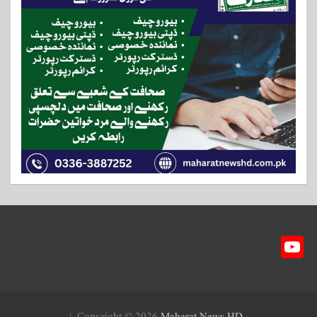
Y
ou
T
ub