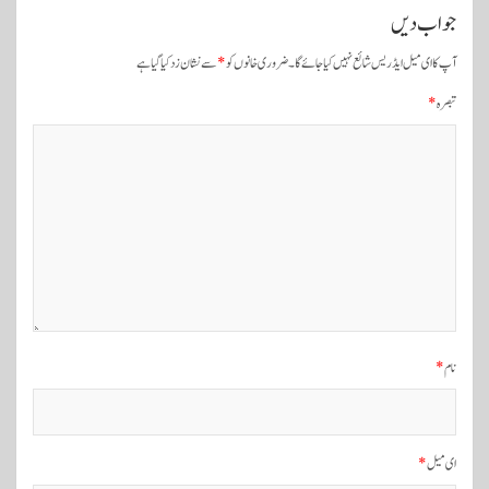
ں
جواب دیں
ک
آپ کا ای میل ایڈریس شائع نہیں کیا جائے گا۔
ضروری خانوں کو
*
سے نشان زد کیا گیا ہے
ی
تبصرہ
*
ن
ی
و
ی
گ
ی
ش
ن
نام
*
ای میل
*