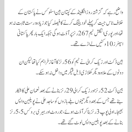
واضح رہے کہ گزشتہ روز انگلینڈ کے کپتان بین اسٹوکس نے پاکستان کے
خلاف ٹاس جیت کر پہلے خود بیٹنگ کرنے کا فیصلہ کیا جو زیادہ درست ثابت نہ ہو
تھا، اور پوری انگلش ٹیم 267 رنز پر آؤٹ ہوگی جبکہ ایک بار پھر پاکستانی
اسپنرز 10 وکٹیں لے اڑے تھے۔
بین ڈکٹ اور زیک کرالی نے ٹیم کو 56 رنز کا آغاز فراہم کیا تھا لیکن ان
دونوں کے علاوہ دیگر کھلاڑی ڈبل فیگر میں داخل نہ ہوسکے۔
بین ڈکٹ 52 رنز اور زیک کرالی 29 رنز بنانے کے بعد نعمان علی کا شکار
بنے تھے جس کے بعد دیگر تینوں بلے بازوں کو ساجد علی نے پویلین واپس
بھیجا۔ اولی پوپ 3 رنز بناکر آؤٹ ہوئے، جو روٹ اور ہیری بروکس 5،5 رنز
بنانے کے بعد پویلین واپس لوٹ گئے تھے۔