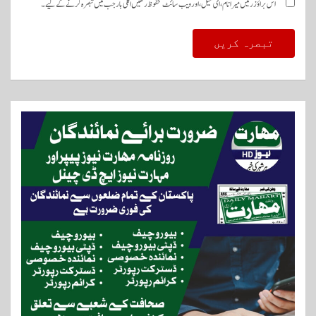
اس براؤزر میں میرا نام، ای میل، اور ویب سائٹ محفوظ رکھیں اگلی بار جب میں تبصرہ کرنے کےلیے۔