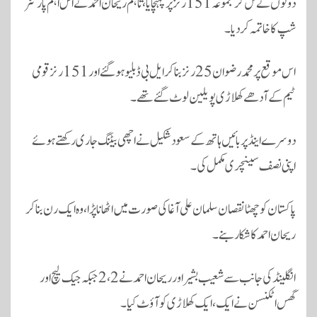
دونوں نے مل کر مجموعہ 151 رنز پر پہنچایا، تاہم ریحان احمد نے اس اہم پارٹنر
شپ کا خاتمہ کر دیا۔
اس موقع پر محمد رضوان 25 رنز بنا کر ایل بی ڈبلیو ہو گئے اور 151 رنز قومی
ٹیم کے آدھے کھلاڑی پویلین لوٹ گئے تھے۔
دوسرے اینڈ پر بائیں ہاتھ کے سعود شکیل نے اچھی بیٹنگ جاری رکھتے ہوئے
اپنی نصف سینچری مکمل کی۔
پاکستان کو چھٹا نقصان سلمان علی آغا کی صورت میں اٹھانا پڑا، وہ ایک رن بنا کر
ریحان احمد کا شکار بنے۔
انگلینڈ کی جانب سے شعیب بشیر اور ریحان احمد نے 2، 2 جبکہ جیک لیچ اور
گس اٹکنسن نے ایک، ایک کھلاڑی کو آؤٹ کیا۔