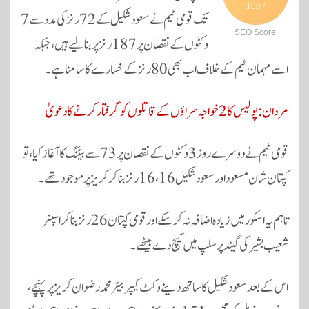
/ 100
pp
تک قومی ٹیم نے سعود شکیل کے 72 رنز کی مدد سے 7
SEO Score
وکٹوں کے نقصان پر 187 رنز پر بنا لیے ہیں، جبکہ
اسے مہمان ٹیم کے خلاف اب بھی 80 رنز کے خسارے کا سامنا ہے۔
مردان: پولیس کا 2 خواجہ سراؤں کے قاتلوں کو گرفتار کرنے کا دعویٰ
قومی ٹیم نے دوسرے روز 3 وکٹوں کے نقصان پر 73 سے بیٹنگ کا آغاز کیا، تو
کپتان شان مسعود اور سعود شکیل 16، 16 رنز بنا کر کریز پر موجود تھے۔
تاہم یہ اسکور میں زیادہ اضافہ نہ کرسکے اور قومی کپتان 26 رنز بنا کر اسپنر
شعیب بشیر کی گیند پر سلپ میں کیچ دے بیٹھے۔
اس کے بعد سعود شکیل کا ساتھ دینے وکٹ کیپر بیٹر محمد رضوان کریز پر پہنچے،