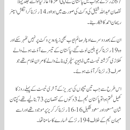
267 رنز کے جواب میں پاکستان نے اپنی اننگز کا آغاز کیا تو اسے جلد پہلا
نقصان عبد اللہ شفیق کی وکٹ کی صورت میں ہوا اور 14 رنز بنا کر انگلش اسپنر
ریحان احمد کا شکار بنے۔
ان کے بعد دوسرے اوپنر صائم ایوب بھی زیادہ دیر وکٹ پر نہیں ٹھہر سکے اور
وہ 19 رنز بنا کر پویلین لوٹ گئے، پاکستان کے تیسرے آؤٹ ہونے والے
کھلاڑی گزشتہ ٹیسٹ میں ڈیبیو پر سنچری بنانے والے کامران غلام تھے جو
صرف 3 رنز بنا کر آؤٹ ہوئے۔
اس طرح سے جب تین میچوں کی سیریز کے آخری ٹیسٹ کے پہلے روز کا
کھیل ختم ہوا تو پاکستان ٹیم نے 3 وکٹوں کے نقصان پر 73 بنا لیے تھے، کپتان
شان مسعود اور سعود شکیل 16، 16 رنز بنا کر کریز پر موجود تھے اور اسے
مہمان ٹیم کے خلاف 194 رنز کے خسارے کا سامنا تھا۔