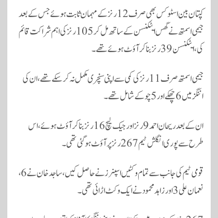
کپتان بین اسٹوکس بھی صرف 12 رنز کے مہمان ثابت ہوئے جس کے بعد
جیمی اسمتھ نے گس ایٹکنسن کے ساتھ مل کر 105 رنز کی اہم شراکت قائم
کی، ایٹکنسن 39 رنز بناکر آؤٹ ہوئے تھے۔
جیمی اسمتھ صرف 11 رنز کی کمی سے اپنی سنچری مکمل نہ کرسکے تھے، ان کی
اننگز میں 6 چھکے اور 5 چوکے شامل تھے۔
ان کے بعد ریحان احمد 9 رنز اور جیک لیچ 16 رنز بنا کر آؤٹ ہوئے، اس
طرح سے پوری انگلش ٹیم 267 رنز پر آؤٹ ہوگئی تھی۔
قومی ٹیم کی جانب سے تمام وکٹیں اسپنرز نے حاصل کیں، ساجد خان نے 6،
نعمان علی 3 اور زاہد محمود نے ایک وکٹ اڑائی تھی۔