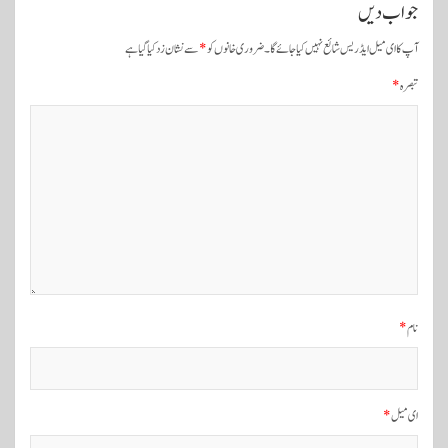
ں
جواب دیں
ک
آپ کا ای میل ایڈریس شائع نہیں کیا جائے گا۔
ضروری خانوں کو
*
سے نشان زد کیا گیا ہے
ی
تبصرہ
*
ن
ی
و
ی
گ
ی
ش
ن
نام
*
ای میل
*