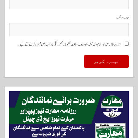
ویب‌ سائٹ
اس براؤزر میں میرا نام، ای میل، اور ویب سائٹ محفوظ رکھیں اگلی بار جب میں تبصرہ کرنے کےلیے۔