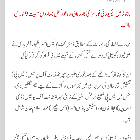
SEO Score
باجوڑ میں سیکیورٹی فورسز کی کارروائی، دو خود کش بمباروں سمیت 9 خارجی
ہلاک
مہارت اخبار کی رپورٹ کے مطابق ڈسٹرکٹ پولیس افسر ظہور آفریدی نے
صحافیوں کو بتایا کہ دہرے قتل کیس کے شبہے میں 3 افراد کو گرفتار کیا گیا۔
ان کا کہنا تھا کہ واقعے کے بعد فوری طور پر سپرنٹنڈنٹ آف پولیس (ایس پی)
تفتیش نثار خان کی سربراہی میں مجرموں کو پکڑنے کے لیے ٹیم تشکیل دی،
جس میں ایس پی شفیع الرحمٰن، شہر کے ڈپٹی سپرنٹنڈنٹ آف پولیس (ڈی
ایس پی) اعجاز خان اور اسٹیشن ہاؤس افسر (ایس ایچ او) عبدالسلام خان شامل
ہیں۔
انہوں نے بتایا کہ پولیس ٹیم نے جدید فرانزک طریقے اور ہیومن انٹیلی جنس