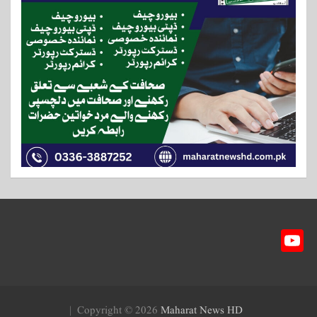
Y
ou
T
ub
Copyright © 2026
Maharat News HD