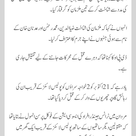
کی مدد سے شناخت کر کے تین ملزمان کو گرفتار کیا۔
انہوں نے کہا کہ ملزمان کی شناخت ضیا الدین، محمد رحمٰن اور عدنان خان کے
نام سے ہوئی جنہوں نے اپنے جرم کا اعتراف کر لیا۔
ڈی پی او کا کہنا تھا کہ دہرے قتل کے محرکات جاننے کے لیے تفتیش جاری
ہے۔
یاد رہے کہ 21 اکتوبر کو 2 خواجہ سراؤں کو پولیس لائنز کے قریب ان کی
رہائش گاہ پر چھریوں کے وار کرکے قتل کر دیا گیا تھا۔
مردان میں ٹرانس جینڈر افراد کی ایسوسی ایشن کے فوکل پرسن انمول نے بتایا تھا
کہ مقتولین دیگر ساتھیوں کے ساتھ پولیس لائنز کے قریب ایک گھر میں