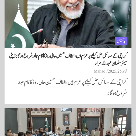
پاکستان
کراچی کے مسائل حل کیلئے پرعزم ہیں، الطاف حسین حالی روڈ کا کام جلد شروع ہوگا: ڈپٹی
میئر سلمان عبداللہ مراد
نومبر 25, 2025
Mahad
کراچی کے مسائل حل کیلئے پرعزم ہیں، الطاف حسین حالی روڈ کا کام جلد
شروع ہوگا:…