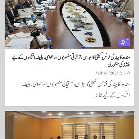
کراچی
سندھ کابینہ کی فنانس کمیٹی کا اجلاس، ترقیاتی منصوبوں اور عوامی ریلیف اسکیموں کے لیے
فنڈز کی منظوری
اکتوبر 21, 2025
Mahad
سندھ کابینہ کی فنانس کمیٹی کا اجلاس، ترقیاتی منصوبوں اور عوامی ریلیف
اسکیموں کے لیے فنڈز…