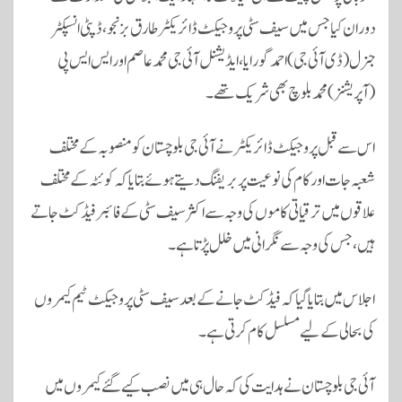
دوران کیا جس میں سیف سٹی پروجیکٹ ڈائریکٹر طارق بزنجو، ڈپٹی انسپکٹر
جنرل (ڈی آئی جی) احمد گورایا، ایڈیشنل آئی جی محمد عاصم اور ایس ایس پی
(آپریشنز) محمد بلوچ بھی شریک تھے۔
اس سے قبل پروجیکٹ ڈائریکٹر نے آئی جی بلوچستان کو منصوبہ کے مختلف
شعبہ جات اور کام کی نوعیت پر بریفنگ دیتے ہوئے بتایا کہ کوئٹہ کے مختلف
علاقوں میں ترقیاتی کاموں کی وجہ سے اکثر سیف سٹی کے فائبر فیڈ کٹ جاتے
ہیں، جس کی وجہ سے نگرانی میں خلل پڑتا ہے۔
اجلاس میں بتایا گیا کہ فیڈ کٹ جانے کے بعد سیف سٹی پروجیکٹ ٹیم کیمروں
کی بحالی کے لیے مسلسل کام کرتی ہے۔
آئی جی بلوچستان نے ہدایت کی کہ حال ہی میں نصب کیے گئے کیمروں میں