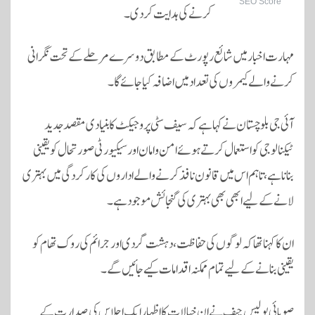
SEO Score
کرنے کی ہدایت کر دی۔
مہارت اخبار میں شائع رپورٹ کے مطابق دوسرے مرحلے کے تحت نگرانی
کرنے والے کیمروں کی تعداد میں اضافہ کیا جائے گا۔
آئی جی بلوچستان نے کہا ہے کہ سیف سٹی پروجیکٹ کا بنیادی مقصد جدید
ٹیکنالوجی کو استعمال کرتے ہوئے امن و امان اور سیکیورٹی صورتحال کو یقینی
بنانا ہے، تاہم اس میں قانون نافذ کرنے والے اداروں کی کارکردگی میں بہتری
لانے کے لیے ابھی بھی بہتری کی گنجائش موجود ہے۔
ان کا کہنا تھا کہ لوگوں کی حفاظت، دہشت گردی اور جرائم کی روک تھام کو
یقینی بنانے کے لیے تمام ممکنہ اقدامات کیے جائیں گے۔
صوبائی پولیس چیف نے ان خیالات کا اظہار ایک اجلاس کی صدارت کے