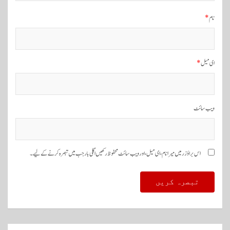
ش
ن
نام
*
ای میل
*
ویب‌ سائٹ
اس براؤزر میں میرا نام، ای میل، اور ویب سائٹ محفوظ رکھیں اگلی بار جب میں تبصرہ کرنے کےلیے۔