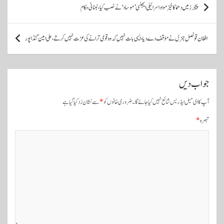
پ
پیجرز میں دھماکا خیز مواد اسرائیلی ایجنسی ’موساد‘ نے نصب کیا، لبنانی حکام
و
س
افغان قونصل جنرل نے مؤقف دے دیا، ایسی بات نہیں کہ وہ قومی ترانے کی عزت نہیں کرتے، علی امین گنڈاپور
ٹ
و
ں
جواب دیں
ک
آپ کا ای میل ایڈریس شائع نہیں کیا جائے گا۔
ضروری خانوں کو
*
سے نشان زد کیا گیا ہے
ی
تبصرہ
*
ن
ی
و
ی
گ
ی