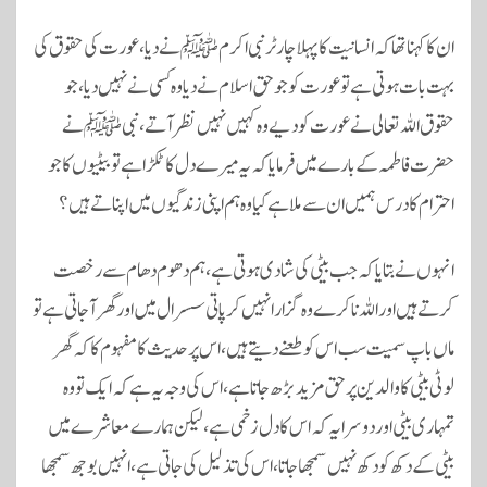
ان کا کہنا تھا کہ انسانیت کا پہلا چارٹر نبی اکرمﷺ نے دیا، عورت کی حقوق کی
بہت بات ہوتی ہے تو عورت کو جو حق اسلام نے دیا وہ کسی نے نہیں دیا، جو
حقوق اللہ تعالی نے عورت کو دیے وہ کہیں نہیں نظر آتے، نبیﷺ نے
حضرت فاطمہ کے بارے میں فرمایا کہ یہ میرے دل کا ٹکڑا ہے تو بیٹیوں کا جو
احترام کا درس ہمیں ان سے ملا ہے کیا وہ ہم اپنی زندگیوں میں اپناتے ہیں؟
انہوں نے بتایا کہ جب بیٹی کی شادی ہوتی ہے، ہم دھوم دھام سے رخصت
کرتے ہیں اور اللہ نا کرے وہ گزارا نہیں کر پاتی سسرال میں اور گھر آجاتی ہے تو
ماں باپ سمیت سب اس کو طعنے دیتے ہیں، اس پر حدیث کا مفہوم کا کہ گھر
لوٹی بیٹی کا والدین پر حق مزید بڑھ جاتا ہے، اس کی وجہ یہ ہے کہ ایک تو وہ
تمہاری بیٹی اور دوسرا یہ کہ اس کا دل زخمی ہے، لیکن ہمارے معاشرے میں
بیٹی کے دکھ کو دکھ نہیں سمجھا جاتا، اس کی تذلیل کی جاتی ہے، انہیں بوجھ سمجھا