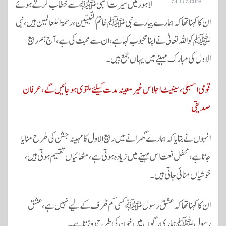
لاہور میں سیرت النبی ﷺ سے خطاب کرتے ہوئے
SEO Score
ان کا کہنا تھا کہ ہمارے پیارے نبی ﷺ خاتمُ النّبیّین، رحمۃ اللعالمین ہیں، نبی
ﷺ کو اللہ تعالیٰ نے اپنا محبوب کہا ہے، ان سے محبت کی ہے، آج ہم ربیع
الاول کی مبارک مہینے میں یہاں جمع ہیں۔
قومی اسمبلی، سینیٹ اجلاس غیر معینہ مدت کیلئے ملتوی ہو جائیں گے، عرفان
صدیقی
انہوں نے بتایا کہ ہمارے گھرانے میں ربیع الاول کا مہینہ جشن کی طرح منایا
جاتا ہے،محفل نعت اس مہینے میں زیادہ ہوتی ہے، مٹھائیاں تقسیم ہوتی ہیں،
خوشیاں منائی جاتی ہیں۔
ان کا کہنا تھا کہ عشق رسولﷺ کسی کم ظرف کے لیے نہیں ہے، عشق
رسولﷺ ہماری رگوں میں خون کی طرح دوڑتا ہے۔