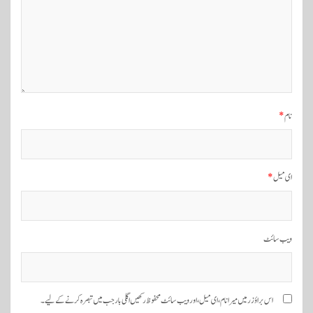
و
ی
گ
ی
ش
ن
نام
*
ای میل
*
ویب‌ سائٹ
اس براؤزر میں میرا نام، ای میل، اور ویب سائٹ محفوظ رکھیں اگلی بار جب میں تبصرہ کرنے کےلیے۔