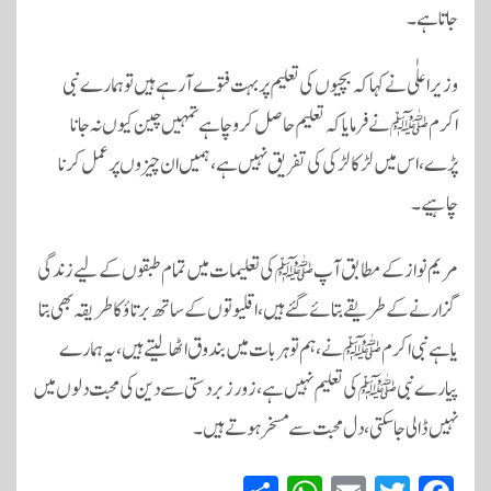
جاتا ہے۔
وزیر اعلٰی نے کہا کہ بچیوں کی تعلیم پر بہت فتوے آرہے ہیں تو ہمارے نبی
اکرمﷺ نے فرمایا کہ تعلیم حاصل کرو چاہے تمہیں چین کیوں نہ جانا
پڑے، اس میں لڑکا لڑکی کی تفریق نہیں ہے، ہمیں ان چیزوں پر عمل کرنا
چاہیے۔
مریم نواز کے مطابق آپﷺ کی تعلیمات میں تمام طبقوں کے لیے زندگی
گزارنے کے طریقے بتائے گئے ہیں، اقلیوتوں کے ساتھ برتاؤ کا طریقہ بھی بتا
یا ہے نبی اکرم ﷺ نے، ہم تو ہر بات میں بندوق اٹھا لیتے ہیں، یہ ہمارے
پیارے نبی ﷺ کی تعلیم نہیں ہے، زور زبردستی سے دین کی محبت دلوں میں
نہیں ڈالی جاسکتی، دل محبت سے مسخر ہوتے ہیں۔