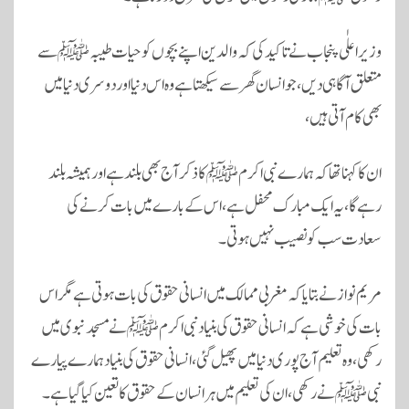
وزیر اعلٰی پنجاب نے تاکید کی کہ والدین اپنے بچوں کو حیات طیبہﷺ سے
متعلق آگاہی دیں، جو انسان گھر سے سیکھتا ہے وہ اس دنیا اور دوسری دنیا میں
بھی کام آتی ہیں،
ان کا کہنا تھا کہ ہمارے نبی اکرم ﷺکا ذکر آج بھی بلند ہے اور ہمیشہ بلند
رہے گا، یہ ایک مبارک محفل ہے، اس کے بارے میں بات کرنے کی
سعادت سب کو نصیب نہیں ہوتی۔
مریم نواز نے بتایا کہ مغربی ممالک میں انسانی حقوق کی بات ہوتی ہے مگر اس
بات کی خوشی ہے کہ انسانی حقوق کی بنیاد نبی اکرم ﷺ نے مسجد نبوی میں
رکھی، وہ تعلیم آج پوری دنیا میں پھیل گئی، انسانی حقوق کی بنیاد ہمارے پیارے
نبی ﷺ نے رکھی، ان کی تعلیم میں ہر انسان کے حقوق کا تعین کیا گیا ہے۔