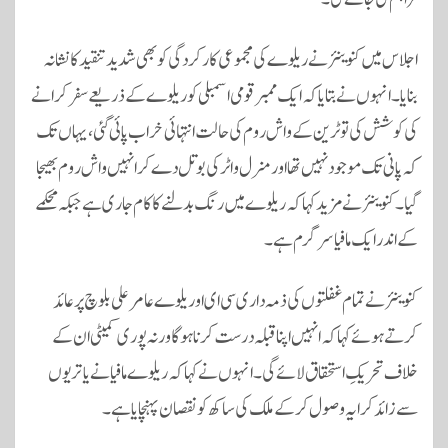
اجلاس میں کنوینئر نے ریلوے کی مجموعی کارکردگی کو بھی شدید تنقید کا نشانہ
بنایا۔ انہوں نے بتایا کہ ایک ممبر قومی اسمبلی کو ریلوے کے ذریعے سفر کرانے
کی کوشش کی تو ٹرین کے واش روم کی حالت انتہائی خراب پائی گئی، یہاں تک
کہ پانی تک موجود نہیں تھا اور منرل واٹر کی بوتل دے کر انہیں واش روم بھیجا
گیا۔ کنوینئر نے مزید کہا کہ ریلوے میں رنگ بدلنے کا کام جاری ہے جبکہ محکمے
کے اندر ایک مافیا سرگرم ہے۔
کنوینئر نے تمام غفلتوں کی ذمہ داری سی ای او ریلوے عامر علی بلوچ پر عائد
کرتے ہوئے کہا کہ انہیں اپنا قبلہ درست کرنا ہوگا ورنہ پوری کمیٹی ان کے
خلاف تحریکِ استحقاق لائے گی۔ انہوں نے کہا کہ ریلوے مافیا نے یاتریوں
سے زائد کرایہ وصول کر کے ملک کی ساکھ کو نقصان پہنچایا ہے۔