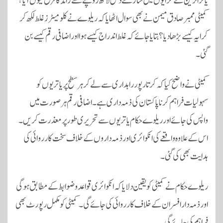
یاترا ٹرین کے کرایوں میں ساڑھے دس لاکھ روپے سے زائد کا فرق کیوں آیا؟
کمیٹی ممبر صادق میمن نے بھی سوال اٹھایا کہ ریلوے نے کلومیٹرز غلط لکھ کر
کرایہ کیسے بڑھا دیا؟ بتایا جائے کہ غلط اندراج کیسے ہوا اور اضافی رقم کیسے بن
گئی۔
کمیٹی نے واضح کیا کہ کرتارپور راہداری سے لے کر ہر سطح پر یاتریوں کو
سہولیات فراہم کرنا پاکستان کی ذمہ داری ہے۔ اضافی رقم ہر صورت میں
واپس کی جائے اور ریلوے حکام یاتریوں سے تحریری طور پر معذرت کریں۔
اس کے علاوہ واقعے کی انکوائری اور ذمہ داروں کے خلاف سخت کارروائی کی
ہدایت بھی کی گئی۔
ریلوے حکام نے کمیٹی کو یقین دلایا کہ انکوائری قواعد و ضوابط کے مطابق ہوگی
اور ذمہ دار افسران کے خلاف کارروائی کی جائے گی۔ کمیٹی کو مکمل رپورٹ بھی
فراہم کی جائے گی۔