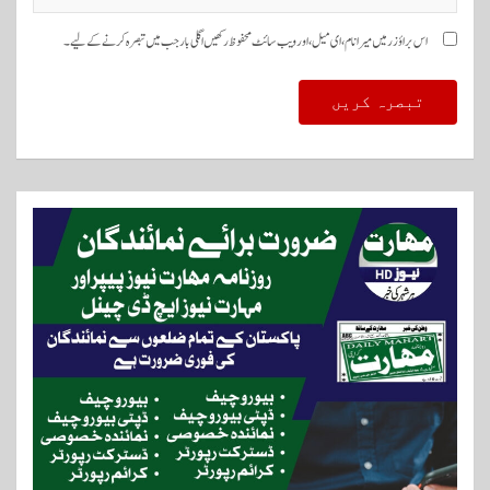
اس براؤزر میں میرا نام، ای میل، اور ویب سائٹ محفوظ رکھیں اگلی بار جب میں تبصرہ کرنے کےلیے۔