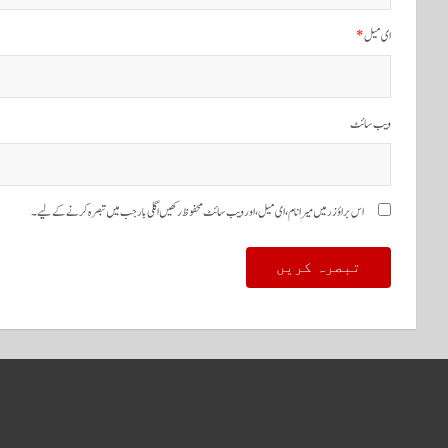
ی
ای میل
*
ش
ن
ویب‌ سائٹ
اس براؤزر میں میرا نام، ای میل، اور ویب سائٹ محفوظ رکھیں اگلی بار جب میں تبصرہ کرنے کےلیے۔