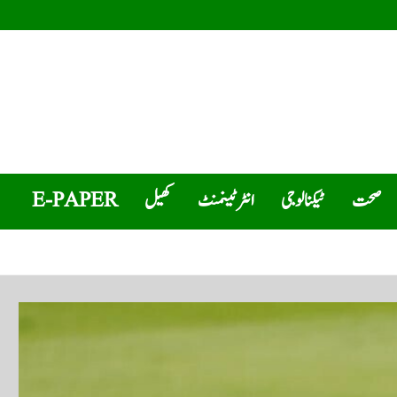
صحت
ٹیکنالوجی
انٹرٹینمنٹ
کھیل
E-PAPER