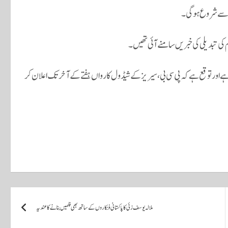
 کی تبدیلی کی خبریں سامنے آئی تھیں۔
ے اور توقع ہے کہ پی سی بی، سیریز کے شیڈول کا رواں ہفتے کے آخر تک اعلان کر
ملالہ یوسف زئی کا پاکستانی فنکاروں کے ساتھ بھی فلمیں بنانے کا عندیہ