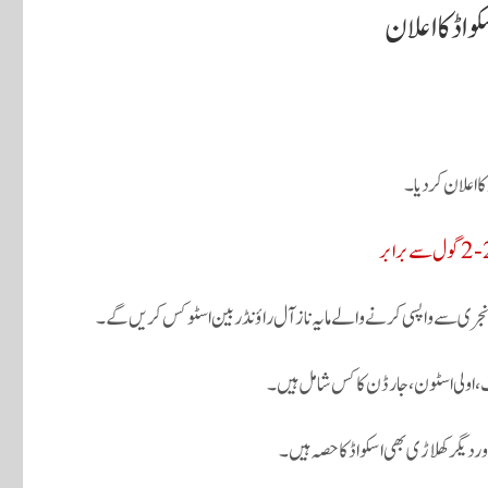
، اولی اسٹون، جارڈن کاکس شامل ہیں۔
دیگر کھلاڑی بھی اسکواڈ کا حصہ ہیں۔