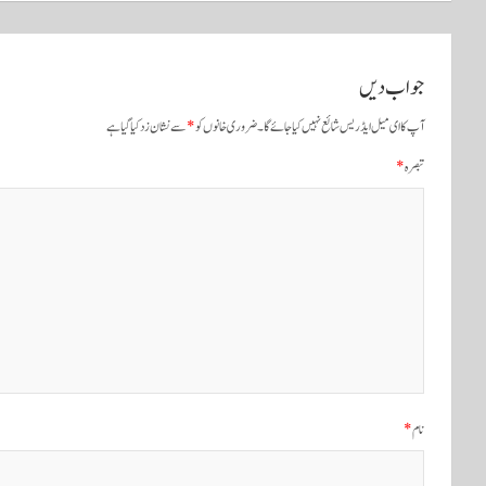
س
ٹ
جواب دیں
و
آپ کا ای میل ایڈریس شائع نہیں کیا جائے گا۔
ضروری خانوں کو
*
سے نشان زد کیا گیا ہے
ں
تبصرہ
*
ک
ی
ن
ی
و
ی
نام
*
گ