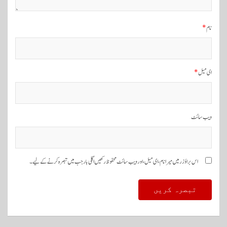
ن
نام
*
ای میل
*
ویب‌ سائٹ
اس براؤزر میں میرا نام، ای میل، اور ویب سائٹ محفوظ رکھیں اگلی بار جب میں تبصرہ کرنے کےلیے۔