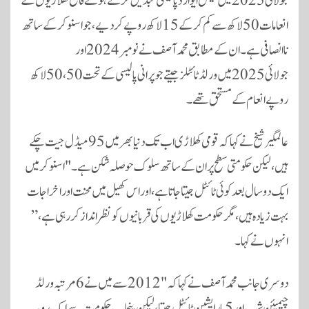
جولائی 2025 میں کیش ایوارڈ پالیسی تبدیل کرتے ہوئے فاتح کھلاڑیوں کے
انعامات 50 لاکھ سے کم کر کے 15 لاکھ روپے کر دیے، جو اسنوکر کے ساتھ
ناانصافی ہے۔ ان کے مطابق محمد آصف نے نومبر 2024 اور
جولائی 2025 میں ورلڈ ٹائٹلز جیتے جو پرانی پالیسی کے تحت 50،50 لاکھ
روپے انعام کے مستحق تھے۔
عالمگیر شیخ نے کہا کہ قومی کھلاڑی اب تک دنیا بھر میں 95 میڈل جیت چکے
ہیں، لیکن حکومتی سطح پر ان کے ساتھ سلوک حوصلہ شکن ہے۔ "اسنوکر میں
ایک دو سال بعد کوئی ٹائٹل جیتا جاتا ہے، اور اس کھیل میں محنت اور اخراجات
بہت زیادہ ہیں، مگر حکومت کھلاڑیوں کی قربانیوں کو نظرانداز کر رہی ہے،”
انہوں نے کہا۔
دوسری جانب محمد آصف نے کہا کہ "2012 سے میں نے 6 مرتبہ ورلڈ
چیمپئن شپ اور 5 بار ایشین ٹائٹل جیتا، لیکن پنجاب حکومت سے ایک روپیہ