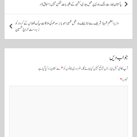
پاکستان بھارت جنگ بندی پر عمل جاری، کشمیر کے بغیر بات ممکن نہیں: اسحاق ڈار
و
س
وزیراعظم شہباز شریف سے ایئرچیف مارشل ظہیر احمد بابر سدھو کی ملاقات، پاک فضائیہ کے کردار کو
ٹ
زبردست خراج تحسین
و
ں
جواب دیں
ک
ی
آپ کا ای میل ایڈریس شائع نہیں کیا جائے گا۔
ضروری خانوں کو
*
سے نشان زد کیا گیا ہے
ن
تبصرہ
*
ی
و
ی
گ
ی
ش