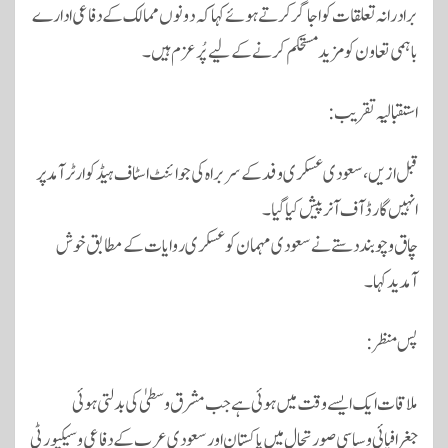
برادرانہ تعلقات کو اجاگر کرتے ہوئے کہا کہ دونوں ممالک کے دفاعی ادارے
باہمی تعاون کو مزید مستحکم کرنے کے لیے پُرعزم ہیں۔
استقبالیہ تقریب:
قبل ازیں، سعودی عسکری وفد کے سربراہ کی جوائنٹ اسٹاف ہیڈ کوارٹر آمد پر
انہیں گارڈ آف آنر پیش کیا گیا۔
چاق و چوبند دستے نے سعودی مہمان کو عسکری روایات کے مطابق خوش
آمدید کہا۔
پس منظر:
ملاقات ایک ایسے وقت میں ہوئی ہے جب مشرق وسطیٰ کی بدلتی ہوئی
جغرافیائی و سیاسی صورتحال میں پاکستان اور سعودی عرب کے دفاعی و سیکیورٹی