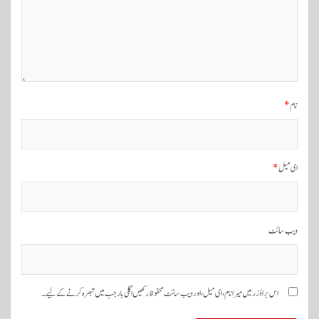
گ
ی
ش
ن
نام
*
ای میل
*
ویب‌ سائٹ
اس براؤزر میں میرا نام، ای میل، اور ویب سائٹ محفوظ رکھیں اگلی بار جب میں تبصرہ کرنے کےلیے۔