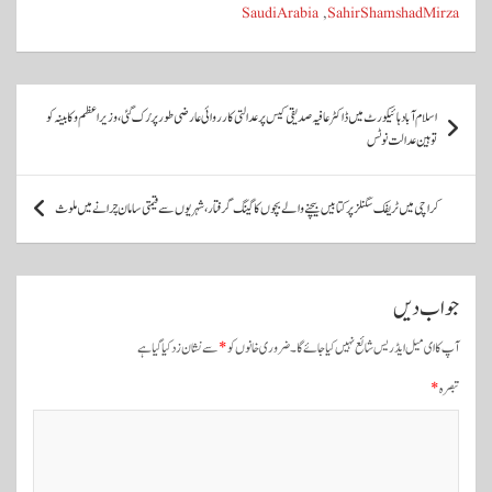
A
r
ok
SaudiArabia
,
SahirShamshadMirza
pp
پ
اسلام آباد ہائیکورٹ میں ڈاکٹر عافیہ صدیقی کیس پر عدالتی کارروائی عارضی طور پر رُک گئی، وزیراعظم و کابینہ کو
و
توہین عدالت نوٹس
س
ٹ
کراچی میں ٹریفک سگنلز پر کتابیں بیچنے والے بچوں کا گینگ گرفتار، شہریوں سے قیمتی سامان چرانے میں ملوث
و
ں
جواب دیں
ک
ی
آپ کا ای میل ایڈریس شائع نہیں کیا جائے گا۔
ضروری خانوں کو
*
سے نشان زد کیا گیا ہے
ن
تبصرہ
*
ی
و
ی