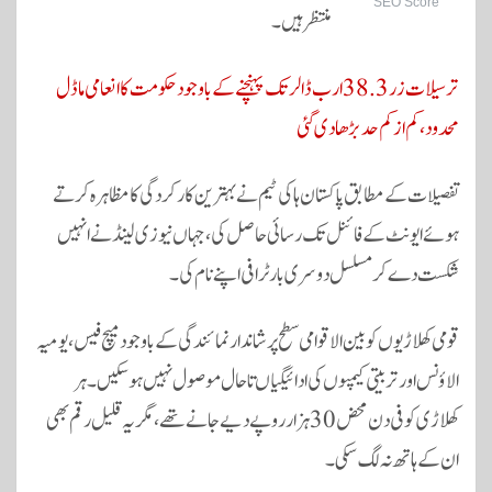
SEO Score
منتظر ہیں۔
ترسیلات زر 38.3 ارب ڈالر تک پہنچنے کے باوجود حکومت کا انعامی ماڈل
محدود، کم از کم حد بڑھا دی گئی
تفصیلات کے مطابق پاکستان ہاکی ٹیم نے بہترین کارکردگی کا مظاہرہ کرتے
ہوئے ایونٹ کے فائنل تک رسائی حاصل کی، جہاں نیوزی لینڈ نے انہیں
شکست دے کر مسلسل دوسری بار ٹرافی اپنے نام کی۔
قومی کھلاڑیوں کو بین الاقوامی سطح پر شاندار نمائندگی کے باوجود میچ فیس، یومیہ
الاؤنس اور تربیتی کیمپوں کی ادائیگیاں تاحال موصول نہیں ہو سکیں۔ ہر
کھلاڑی کو فی دن محض 30 ہزار روپے دیے جانے تھے، مگر یہ قلیل رقم بھی
ان کے ہاتھ نہ لگ سکی۔