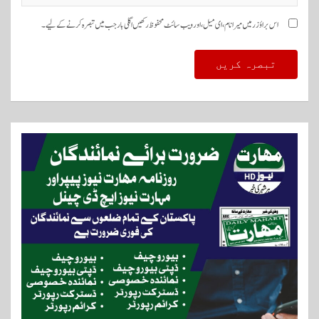
اس براؤزر میں میرا نام، ای میل، اور ویب سائٹ محفوظ رکھیں اگلی بار جب میں تبصرہ کرنے کےلیے۔