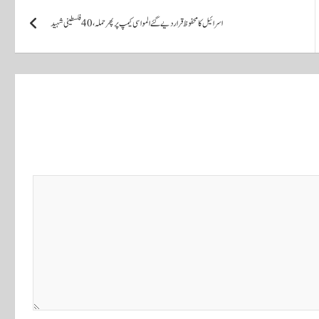
اسرائیل کا محفوظ قرار دیے گئے المواسی کیمپ پر پھر حملہ، 40 فلسطینی شہید