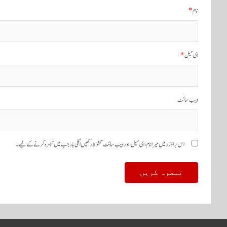
ی
نام
*
گ
ی
ای میل
*
ش
ن
ویب‌ سائٹ
اس براؤزر میں میرا نام، ای میل، اور ویب سائٹ محفوظ رکھیں اگلی بار جب میں تبصرہ کرنے کےلیے۔