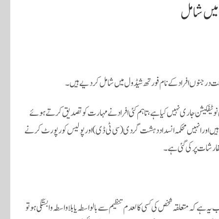
 میں شامل
درجنوں افراد کے نام فورتھ شیڈول میں شامل کر دیے ہیں۔
نوٹیفکیشن جاری نہیں کیا ہے، تاہم کئی افراد نے مہارت کو تصدیق کرتے ہوئے
 ہیں اور انہیں محکمہ انسداد دہشت گردی (سی ٹی ڈی) اور پولیس کو رپورٹ کرنے
سفارشات پر کی گئی ہے۔
 کہ متعلقہ شخص کی کسی کالعدم تنظیم سے بالواسطہ یا بلاواسطہ وابستگی ہو تو