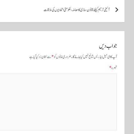
پ
آئینی ترمیم کیلئے قانون سازی کا معاملہ، حکومتی اتحادیوں کی ملاقات
و
س
ٹ
جواب دیں
و
آپ کا ای میل ایڈریس شائع نہیں کیا جائے گا۔
ضروری خانوں کو
*
سے نشان زد کیا گیا ہے
ں
تبصرہ
*
ک
ی
ن
ی
و