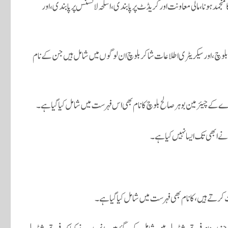
 منجمد ہونا، مالی معاونت اور کریڈٹ پر پابندی، اسلحہ لائسنس پر پابندی، اور
بلوچ، اور سیکریٹری اطلاعات شاکر بلوچ ان لوگوں میں شامل ہیں جن کے نام
کے چیئرمین بوہر صالح بلوچ کا نام بھی اس فہرست میں شامل کیا گیا ہے۔
نے ابھی تک ایسا نہیں کیا ہے۔
ت کرتے ہیں، کا نام بھی فہرست میں شامل کیا گیا ہے۔