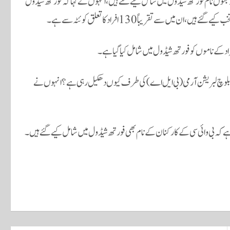
جنوں نام فورتھ شیڈول میں شامل کیے گئے ہیں، انہوں نے کہا کہ فورتھ شیڈول
راد کے ناموں کو فورتھ شیڈول میں شامل کیا گیا ہے۔
مت بلوچ لبریشن آرمی (بی ایل اے) کی طرف کیوں دھکیل رہی ہے؟ انہوں نے
ی ہے کہ بی وائی سی کے کارکنان کے نام بھی فورتھ شیڈول میں شامل کیے گئے ہیں۔