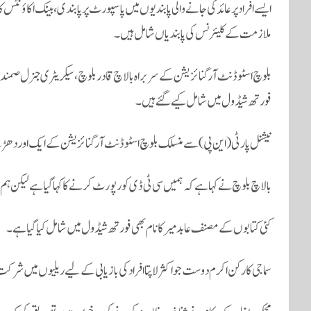
ایسے افراد پر عائد کی جانے والی پابندیوں میں پاسپورٹ پر پابندی، بینک اکاؤنٹس کا
ملازمت کے کلیئرنس کی پابندیاں شامل ہیں۔
بلوچ اسٹوڈنٹ آرگنائزیشن کے سربراہ بالاچ قادر بلوچ، سیکریٹری جنرل صمند 
فورتھ شیڈول میں شامل کیے گئے ہیں۔
نیشنل پارٹی (این پی) سے منسلک بلوچ اسٹوڈنٹ آرگنائزیشن کے ایک اور دھڑے 
بالاچ بلوچ نے کہا ہے کہ ہمیں سی ٹی ڈی کو رپورٹ کرنے کا کہا گیا ہے لیکن ہم 
کئی کتابوں کے مصنف عابد میر کا نام بھی فورتھ شیڈول میں شامل کیا گیا ہے۔
سماجی کارکن اکرم دوست جو اکثر لاپتا افراد کی بازیابی کے لیے ریلیوں میں شرک