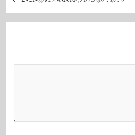
ڈیفنس کراچی میں شہری پر تشدد: مرکزی ملزم سلمان فاروقی دو روزہ جسمانی ریمانڈ پر پولیس کے حوالے