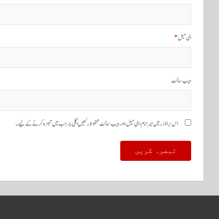
گ
ی
ای میل
*
ش
ن
ویب‌ سائٹ
اس براؤزر میں میرا نام، ای میل، اور ویب سائٹ محفوظ رکھیں اگلی بار جب میں تبصرہ کرنے کےلیے۔