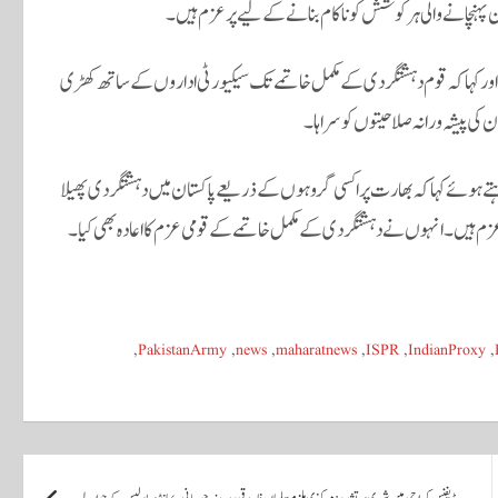
 پہنچانے والی ہر کوشش کو ناکام بنانے کے لیے پرعزم ہیں۔
ا اور کہا کہ قوم دہشتگردی کے مکمل خاتمے تک سیکیورٹی اداروں کے ساتھ کھڑی
ن کی پیشہ ورانہ صلاحیتوں کو سراہا۔
ے ہوئے کہا کہ بھارت پراکسی گروہوں کے ذریعے پاکستان میں دہشتگردی پھیلا
پرعزم ہیں۔ انہوں نے دہشتگردی کے مکمل خاتمے کے قومی عزم کا اعادہ بھی کیا۔
,
PakistanArmy
,
news
,
maharatnews
,
ISPR
,
IndianProxy
,