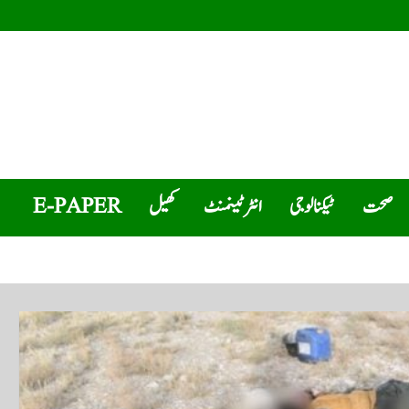
صحت
ٹیکنالوجی
انٹرٹینمنٹ
کھیل
E-PAPER