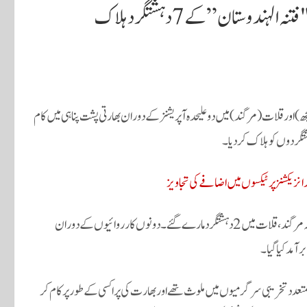
ندوستان” کے 7 دہشتگرد ہلاک
) اور قلات (مرگند) میں دو علیحدہ آپریشنز کے دوران بھارتی پشت پناہی میں کام
آئی ایس پی آر کے مطابق، مچھ میں خفیہ اطلاعات پر کیے گئے آپریشن میں 5 جبکہ مرگند، قلات میں 2 دہشتگرد مارے گئے۔ دونوں کارروائیوں کے دوران
رآمد کیا گیا۔
تعدد تخریبی سرگرمیوں میں ملوث تھے اور بھارت کی پراکسی کے طور پر کام کر