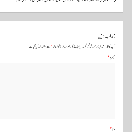
وفاقی بجٹ 26-2025: بینکنگ، آٹو، منافع و کیش ٹرانزیکشنز پر ٹیکسوں میں اضافے کی تجاویز
و
س
ٹ
جواب دیں
و
آپ کا ای میل ایڈریس شائع نہیں کیا جائے گا۔
ضروری خانوں کو
*
سے نشان زد کیا گیا ہے
ں
تبصرہ
*
ک
ی
ن
ی
و
ی
نام
*