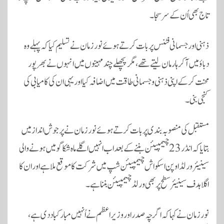
تاج بھی اُن کے سر سجا۔
ذہنی اور جسمانی فٹنس پر بات کرتے ہوئے نور زمان نے تسلیم کیا کہ پہلے وہ
دباؤ میں آ کر ہار مان لیتے تھے، مگر پچھلے چند مہینوں میں انہوں نے بھرپور
محنت کر کے اپنی ذہنی و جسمانی طاقت میں اضافہ کیا اور یہی ان کی کامیابی کی
کنجی بنی۔
مستقبل کی منصوبہ بندی پر بات کرتے ہوئے نور زمان نے پرجوش انداز میں
بتایا کہ انڈر 23 چیمپیئن بننے کے بعد اب انہیں اگلے ماہ شکاگو میں ہونے والی
سینیئر ورلڈ اوپن اسکواش چیمپیئن شپ میں شرکت کا موقع ملا ہے اور ان کا
اگلا ہدف سینیئر سطح پر بھی ورلڈ چیمپیئن بننا ہے۔
نور زمان نے کہا کہ اگرچہ صدر اور وزیراعظم نے اُنہیں مبارکباد دی ہے،