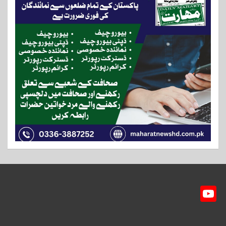
Y
ou
T