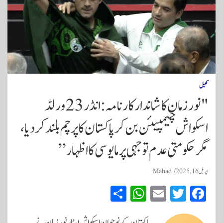
کھیل
"نور زمان کا شاندار کارنامہ: انڈر 23 ورلڈ
اسکواش چیمپیئن بن کر پاکستان کا پرچم بلند کر دیا،
مگر حکومتی عدم توجہی پر مایوسی کا اظہار”
اپریل 16, 2025
Mahad
S
W
E
T
Fa
ha
ha
m
wi
ce
پاکستان کے نوجوان اسکواش اسٹار نور زمان نے