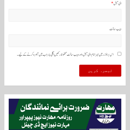
ای میل
*
ویب‌ سائٹ
اس براؤزر میں میرا نام، ای میل، اور ویب سائٹ محفوظ رکھیں اگلی بار جب میں تبصرہ کرنے کےلیے۔