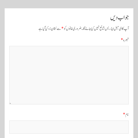
ں
جواب دیں
ک
ی
آپ کا ای میل ایڈریس شائع نہیں کیا جائے گا۔
ضروری خانوں کو
*
سے نشان زد کیا گیا ہے
ن
تبصرہ
*
ی
و
ی
گ
ی
ش
ن
نام
*