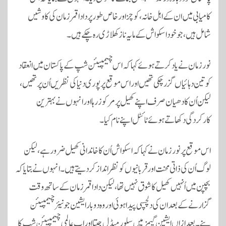
کامیابی میں ان کے اہل خانہ، کوچز اور خاص طور پر دادا قمر زمان کی کاوشیں
شامل ہیں، جو خود اسکواش کے مایہ ناز کھلاڑی رہ چکے ہیں۔
نور زمان نے یاد کرتے ہوئے کہا کہ اس چیمپیئن شپ کے پاکستان میں انعقاد
کو تین دہائیاں گزر چکی تھیں اور اس موقع پر پوری دنیا کی نظریں اُن پر تھیں،
لیکن اُن کا دھیان صرف اپنے کھیل پر مرکوز رہا اور انہوں نے بہترین
کارکردگی دکھاتے ہوئے ٹائٹل اپنے نام کیا۔
اس موقع پر نور زمان نے کہا کہ اسکواش اُن کا خاندانی کھیل ضرور ہے، لیکن
لوگ اُن کی ذاتی محنت اور قربانیوں کو نظر انداز کر دیتے ہیں۔ انہوں نے بتایا کہ
بچپن میں اُنہیں کھیل کا شوق نہیں تھا، لیکن دادا قمر زمان کے ساتھ وقت
گزارنے کے بعد ان کی دلچسپی پیدا ہوئی اور وہ دو بار ایشین جونیئر چیمپیئن
بنے۔ بعد ازاں ایشین گیمز میں سلور میڈل جیتا اور اب عالمی چیمپیئن شپ کا