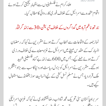
SEO Score
علماء کرام نے فلسطینیوں سے اظہارِ یکجہتی کرتے ہوئے
اقوام متحدہ سے اسرائیل کے خلاف فوری کارروائی کا مطالبہ کیا۔
نارتھ ناظم آباد میں گداگروں کے خلاف آپریشن، 30 سے زائد گرفتار
نماز جمعہ کے اجتماعات سے خطاب کرتے ہوئے مقررین نے کہا کہ رمضان
المبارک کے مقدس مہینے میں اسرائیل نے غزہ معاہدے کی خلاف ورزی
کرتے ہوئے حملے کیے، جس میں 600 سے زائد بے گناہ فلسطینی شہید
ہوگئے۔ مقررین نے اسرائیل کو بزدل ریاست اور دنیا کا سب سے بڑا دہشتگرد
ملک قرار دیا، جس نے مسلم نسل کشی کے لیے انسانیت سوز ہتھکنڈے استعمال
کیے ہیں۔
سربراہ پاکستان سنی تحریک محمد شاداب رضا نقشبندی نے کہا کہ غزہ پر اسرائیلی