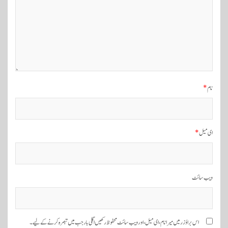
و
ی
گ
ی
ش
ن
نام
*
ای میل
*
ویب‌ سائٹ
اس براؤزر میں میرا نام، ای میل، اور ویب سائٹ محفوظ رکھیں اگلی بار جب میں تبصرہ کرنے کےلیے۔