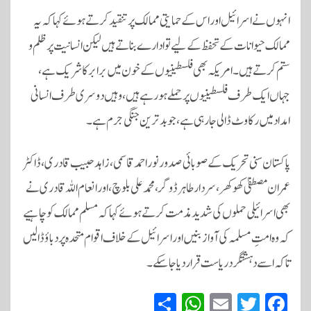
انہوں نے اسرائیل اور اس کے حمایتی ممالک پر تنقید کرتے ہوئے کہا کہ یہ
ممالک حیوانات کے تحفظ کے لیے تو ادارے بناتے ہیں لیکن انسانیت پر ظلم و
ستم کرتے ہیں۔ امریکہ بھی فلسطینیوں کے خون میں برابر کا شریک ہے،
جہاں ایک طرف فلسطینیوں پر حملے ہو رہے ہیں، وہیں دوسری طرف انسانی
امداد میں رکاوٹ ڈالی جا رہی ہے، جو بدترین جنگی جرم ہے۔
پاکستان سنی تحریک کے صوبائی صدور نور احمد قاسمی، زاہد حبیب قادری، ڈاکٹر
عمران مصطفیٰ کھوکھر، سردار طاہر ڈوگر، محمد علی بلوچ، اور انعام اللہ قادری نے
بھی اسرائیلی حملوں کی شدید مذمت کرتے ہوئے کہا کہ مسلم ممالک کو چاہیے
کہ وہ امتِ مسلمہ کی آواز بنیں اور اسرائیل کے خلاف اقوام متحدہ پر دباؤ ڈالیں
تاکہ اسے دہشتگرد ریاست قرار دیا جا سکے۔
S
W
E
T
Fa