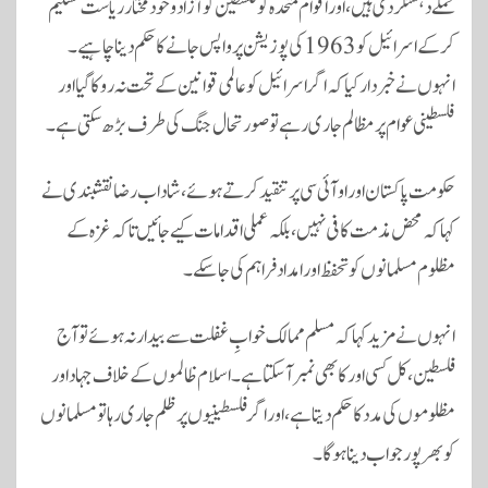
حملے دہشتگردی ہیں، اور اقوام متحدہ کو فلسطین کو آزاد و خودمختار ریاست تسلیم
کرکے اسرائیل کو 1963 کی پوزیشن پر واپس جانے کا حکم دینا چاہیے۔
انہوں نے خبردار کیا کہ اگر اسرائیل کو عالمی قوانین کے تحت نہ روکا گیا اور
فلسطینی عوام پر مظالم جاری رہے تو صورتحال جنگ کی طرف بڑھ سکتی ہے۔
حکومت پاکستان اور او آئی سی پر تنقید کرتے ہوئے، شاداب رضا نقشبندی نے
کہا کہ محض مذمت کافی نہیں، بلکہ عملی اقدامات کیے جائیں تاکہ غزہ کے
مظلوم مسلمانوں کو تحفظ اور امداد فراہم کی جا سکے۔
انہوں نے مزید کہا کہ مسلم ممالک خوابِ غفلت سے بیدار نہ ہوئے تو آج
فلسطین، کل کسی اور کا بھی نمبر آ سکتا ہے۔ اسلام ظالموں کے خلاف جہاد اور
مظلوموں کی مدد کا حکم دیتا ہے، اور اگر فلسطینیوں پر ظلم جاری رہا تو مسلمانوں
کو بھرپور جواب دینا ہوگا۔