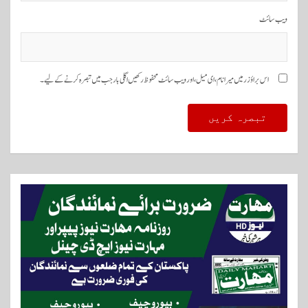
ویب‌ سائٹ
اس براؤزر میں میرا نام، ای میل، اور ویب سائٹ محفوظ رکھیں اگلی بار جب میں تبصرہ کرنے کےلیے۔