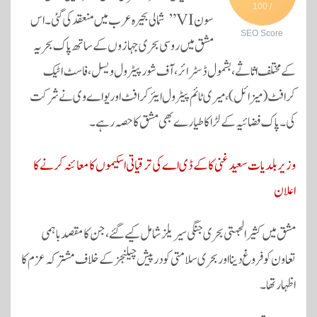
/ 100
pp
سون VI”
شمالی بحیرہ عرب میں منعقد کی گئی۔ اس
SEO Score
مشق میں روسی بحری جہازوں کے ساتھ پاک بحریہ
کے مختلف اثاثے، بشمول ڈسٹرائر، آف شور پیٹرول ویسل، فاسٹ اٹیک
کرافٹ (میزائل)، میری ٹائم پیٹرول ایئرکرافٹ اور یو اے وی نے شرکت
کی۔ پاک فضائیہ کے لڑاکا طیارے بھی مشق کا حصہ رہے۔
وزیر بلدیات سعید غنی کا کے ڈی اے کی ترقیاتی اسکیموں کا معائنہ کرنے کا
اعلان
مشق میں کثیر الجہتی بحری جنگی سیریلز شامل کیے گئے، جن کا مقصد باہمی
تعاون کو فروغ دینا اور بحری سلامتی کو درپیش چیلنجز کے خلاف مشترکہ عزم کا
اظہار تھا۔