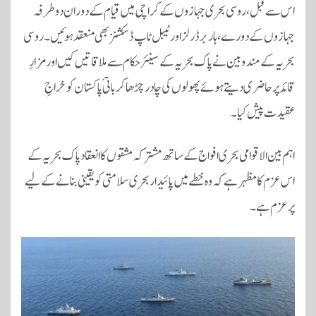
اس سے قبل، روسی بحری جہازوں کے کراچی میں قیام کے دوران دو طرفہ
جہازوں کے دورے، ہاربر ڈرلز اور ٹیبل ٹاپ ڈسکشنز بھی منعقد ہوئیں۔ روسی
بحریہ کے مندوبین نے پاک بحریہ کے سینئر حکام سے ملاقاتیں کیں اور مزارِ
قائد پر حاضری دیتے ہوئے پھولوں کی چادر چڑھا کر بانیٔ پاکستان کو خراجِ
عقیدت پیش کیا۔
اہم بین الاقوامی بحری افواج کے ساتھ مشترکہ مشقوں کا انعقاد پاک بحریہ کے
اس عزم کا مظہر ہے کہ وہ خطے میں پائیدار بحری سلامتی کو یقینی بنانے کے لیے
پرعزم ہے۔