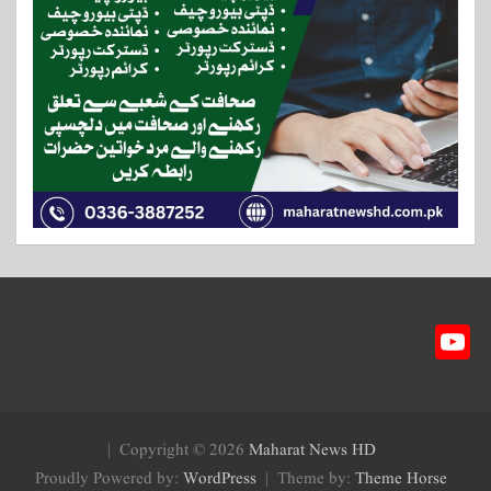
Y
ou
T
ub
Copyright © 2026
Maharat News HD
e
Proudly Powered by:
WordPress
Theme by:
Theme Horse