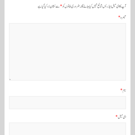
ی
آپ کا ای میل ایڈریس شائع نہیں کیا جائے گا۔
ضروری خانوں کو
*
سے نشان زد کیا گیا ہے
ن
تبصرہ
*
ی
و
ی
گ
ی
ش
ن
نام
*
ای میل
*