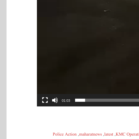
01:03
Police Action
,
maharatnews
,
latest
,
KMC Operat