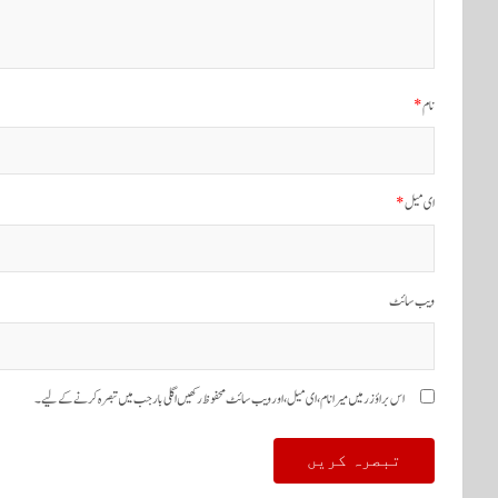
و
ی
نام
*
گ
ی
ش
ای میل
*
ن
ویب‌ سائٹ
اس براؤزر میں میرا نام، ای میل، اور ویب سائٹ محفوظ رکھیں اگلی بار جب میں تبصرہ کرنے کےلیے۔