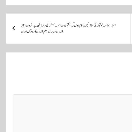
اسلام مخالف قوتوں کی سازشیں ناکام ہوں گی، ختم نبوت امت مسلمہ کی ریڈ لائن ہے، ثروت اعجاز
قادری اور بلال سلیم قادری کا دوٹوک اعلان