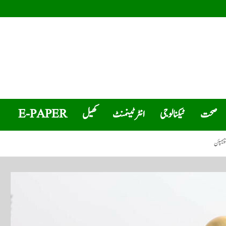
صحت
ٹیکنالوجی
انٹرٹینمنٹ
کھیل
E-PAPER