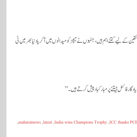
قین کے لیے کتنے اہم ہیں، جنہوں نے میچز کو میدانوں میں آکر یا دنیا بھر میں ٹی
 یادگار فائنل جیتنے پر مبارکباد پیش کرتے ہیں۔”
,
maharatnews
,
latest
,
India wins Champions Trophy
,
ICC thanks PC