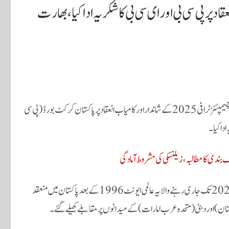
رافی 2025 کے کامیاب انعقاد پر پی سی بی اور ای سی بی کا شکریہ ادا کیا، بھارت
دبئی/لاہور: انٹرنیشنل کرکٹ کونسل (آئی سی سی) نے چیمپئنز ٹرافی 2025 کے شاندار اور کامیاب انعقاد پر پاکستان کرکٹ بورڈ (پی سی
دا کیا۔
 بندی کا مطالبہ، زیلنسکی کی مشروط آمادگی
آئی سی سی کی جانب سے جاری اعلامیے میں کہا گیا کہ 19 فروری سے 9 مارچ 2025 تک جاری رہنے والا یہ عالمی ایونٹ 1996 کے بعد پاکستان میں منعقد
تان) اور دبئی (متحدہ عرب امارات) کے میدانوں پر مقابلے کھیلے گئے۔