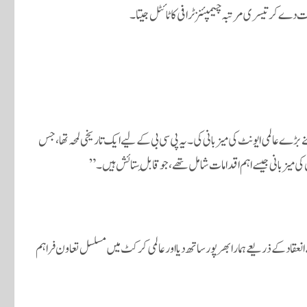
رڈ کا شکریہ ادا کرتے ہیں، جس نے 1996 کے بعد اتنے بڑے عالمی ایونٹ کی میزبانی کی۔ یہ پی سی بی کے لیے ایک تاریخی لمحہ تھا، جس
ی میزبانی جیسے اہم اقدامات شامل تھے، جو قابلِ ستائش ہیں۔”
ٹ بورڈ کے بھی شکر گزار ہیں، جنہوں نے دبئی میں 5 میچز کے انعقاد کے ذریعے ہمارا بھرپور ساتھ دیا اور عالمی کرکٹ میں مسلسل تعاون فراہم