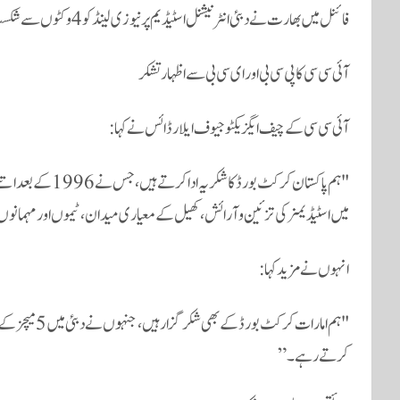
فائنل میں بھارت نے دبئی انٹرنیشنل اسٹیڈیم پر نیوزی لینڈ کو 4 وکٹوں سے شکست دے کر تیسری مرتبہ چیمپئنز ٹرافی کا ٹائٹل جیتا۔
آئی سی سی کا پی سی بی اور ای سی بی سے اظہار تشکر
آئی سی سی کے چیف ایگزیکٹو جیوف ایلارڈائس نے کہا:
"ہم پاکستان کرکٹ بو
میں اسٹیڈیمز کی تزئین و آرائش، کھیل کے معیاری میدان، ٹیموں اور مہمانوں ک
انہوں نے مزید کہا:
"ہم امارات کرک
کرتے رہے۔”