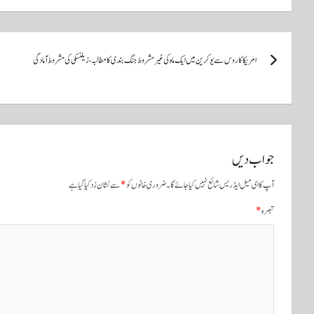
pp
پ
امریکا کا روس سے یوکرین میں ایک ماہ کی غیر مشروط جنگ بندی کا مطالبہ، زیلنسکی کی مشروط آمادگی
و
س
ٹ
و
جواب دیں
ں
آپ کا ای میل ایڈریس شائع نہیں کیا جائے گا۔
ضروری خانوں کو
*
سے نشان زد کیا گیا ہے
ک
تبصرہ
*
ی
ن
ی