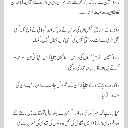
ماورا حسین نے بتایا کہ کچھ عرصے بعد امیر گیلانی کی والدہ نے انہیں بتایا کہ ان
کا بیٹا ان سے محبت کرتا ہے۔
اداکارہ کے مطابق انہیں ان کی ساس نے بتایا کہ امیر گیلانی نے آج تک کسی
بھی لڑکی سے ایسے دوستی نہیں کی، کسی کا ایسا خیال نہیں رکھا۔
ماورا حسین نے بتایا کہ ان کی ساس نے انہیں بتایا کہ امیر گیلانی ان سے محبت
کرتے ہیں اور پھر ان کی شادی ہوگئی۔
اداکارہ نے ہنستے ہوئے بتایا کہ ان کے شوہر کی جانب سے اظہار محبت ان کی
والدہ نے کیا۔
خیال رہے کہ امیر گیلانی اور ماورا حسین نے چند سال تعلقات میں رہنے کے
بعد فروری 2025 میں شادی کی تھی، دونوں کی شادی کی تقریبات کی