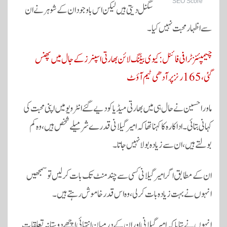
SEO Score
سگنل دیتی ہیں لیکن اس باوجود ان کے شوہر نے ان
سے اظہار محبت نہیں کیا۔
چیمپئنز ٹرافی فائنل: کیوی بیٹنگ لائن بھارتی اسپنرز کے جال میں پھنس
گئی، 165 رنز پر آدھی ٹیم آؤٹ
ماورا حسین نے حال ہی میں بھارتی میڈیا کو دیے گئے انٹرویو میں اپنی محبت کی
کہانی بتائی۔ اداکارہ کا کہنا تھا کہ امیر گیلانی قدرے شرمیلے شخص ہیں، وہ کم
بولتے ہیں، ان سے زیادہ بولا نہیں جاتا۔
ان کے مطابق اگر امیر گیلانی کسی سے چند منٹ تک بات کرلیں تو سمجھیں
انہوں نے بہت زیادہ بات کرلی، وہ اس قدر خاموش رہتے ہیں۔
انہوں نے بتایا کہ امیر گیلانی اور ان کے درمیان انتہائی اچھے دوستانہ تعلقات