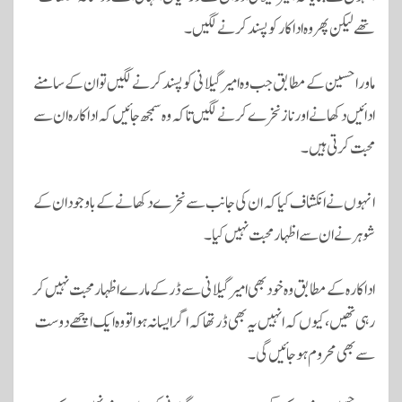
تھے لیکن پھر وہ اداکار کو پسند کرنے لگیں۔
ماورا حسین کے مطابق جب وہ امیر گیلانی کو پسند کرنے لگیں تو ان کے سامنے
ادائیں دکھانے اور ناز نخرے کرنے لگیں تاکہ وہ سمجھ جائیں کہ اداکارہ ان سے
محبت کرتی ہیں۔
انہوں نے انکشاف کیا کہ ان کی جانب سے نخرے دکھانے کے باوجود ان کے
شوہر نے ان سے اظہار محبت نہیں کیا۔
اداکارہ کے مطابق وہ خود بھی امیر گیلانی سے ڈر کے مارے اظہار محبت نہیں کر
رہی تھیں، کیوں کہ انہیں یہ بھی ڈر تھا کہ اگر ایسا نہ ہوا تو وہ ایک اچھے دوست
سے بھی محروم ہوجائیں گی۔