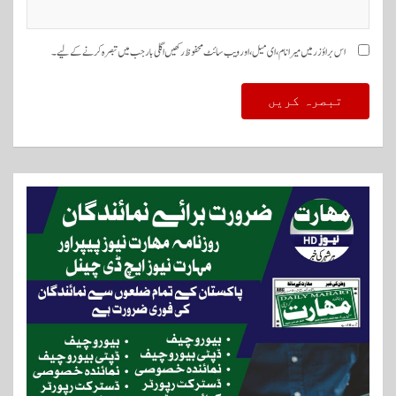
اس براؤزر میں میرا نام، ای میل، اور ویب سائٹ محفوظ رکھیں اگلی بار جب میں تبصرہ کرنے کےلیے۔