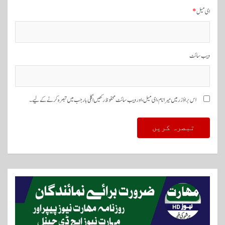
ای میل
*
ویب‌ سائٹ
اس براؤزر میں میرا نام، ای میل، اور ویب سائٹ محفوظ رکھیں اگلی بار جب میں تبصرہ کرنے کےلیے۔