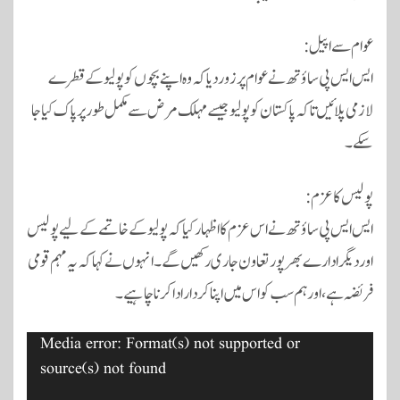
عوام سے اپیل:
ایس ایس پی ساؤتھ نے عوام پر زور دیا کہ وہ اپنے بچوں کو پولیو کے قطرے
لازمی پلائیں تاکہ پاکستان کو پولیو جیسے مہلک مرض سے مکمل طور پر پاک کیا جا
سکے۔
پولیس کا عزم:
ایس ایس پی ساؤتھ نے اس عزم کا اظہار کیا کہ پولیو کے خاتمے کے لیے پولیس
اور دیگر ادارے بھرپور تعاون جاری رکھیں گے۔ انہوں نے کہا کہ یہ مہم قومی
فریضہ ہے، اور ہم سب کو اس میں اپنا کردار ادا کرنا چاہیے۔
ویڈیو
Media error: Format(s) not supported or
پلیئر
source(s) not found