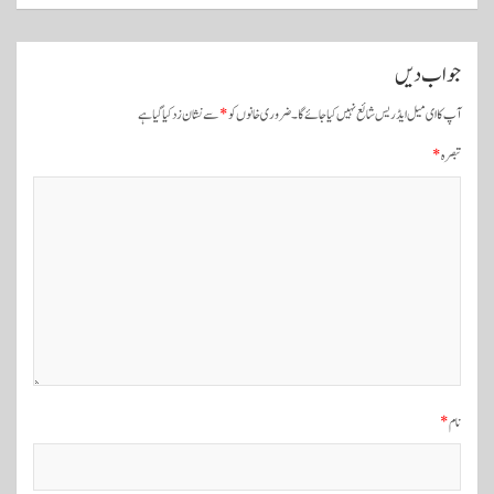
و
ں
جواب دیں
ک
ی
آپ کا ای میل ایڈریس شائع نہیں کیا جائے گا۔
ضروری خانوں کو
*
سے نشان زد کیا گیا ہے
ن
تبصرہ
*
ی
و
ی
گ
ی
ش
ن
نام
*