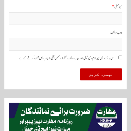
ای میل
*
ویب‌ سائٹ
اس براؤزر میں میرا نام، ای میل، اور ویب سائٹ محفوظ رکھیں اگلی بار جب میں تبصرہ کرنے کےلیے۔