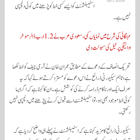
SEO Score
اسٹیبلشمنٹ کو ایسے کسی خط کو پڑھنے میں کوئی دلچسپی
نہیں ہے۔
مہنگائی کی شرح میں نمایاں کمی، سعودی عرب نے 1.2 ارب ڈالر موخر
ادائیگی پر تیل کی سہولت دی
تحریک انصاف کے دعوے کے مطابق عمران خان نے آرمی چیف کو خط لکھا
ہے، تاہم سیکیورٹی ذرائع نے اس دعوے کو مسترد کرتے ہوئے کہا کہ یہ
صرف ایک اور ناکام ڈرامہ کرنے کی کوشش ہے۔ ان کا کہنا ہے کہ اگر ایسا
کوئی خط موجود بھی ہو، تو اسٹیبلشمنٹ اسے قبول کرنے یا پڑھنے میں دلچسپی نہیں
رکھتی۔
سیکیورٹی ذرائع کا مزید کہنا ہے کہ اسٹیبلشمنٹ نے پہلے ہی واضح کر دیا ہے کہ