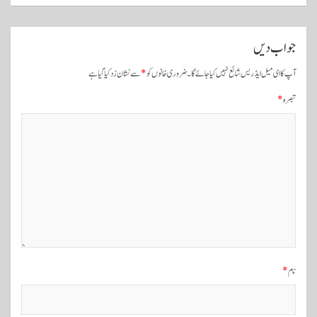
و
ں
جواب دیں
ک
آپ کا ای میل ایڈریس شائع نہیں کیا جائے گا۔
ضروری خانوں کو
*
سے نشان زد کیا گیا ہے
ی
تبصرہ
*
ن
ی
و
ی
گ
ی
ش
ن
نام
*