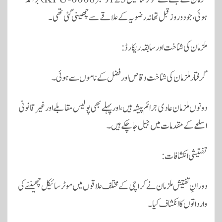
ہوئی، جو دو روز قبل تھانہ رضویہ کے علاقے سے چھینی گئی تھی۔
ملزمان کی شناخت اور سابقہ ریکارڈ:
گرفتار ملزمان کی شناخت وقاص اور فضل کے ناموں سے ہوئی۔
دونوں ملزمان عادی جرائم پیشہ ہیں، اور پہلے بھی پولیس مقابلے اور غیر قانونی
اسلحے کے مقدمات میں جیل جا چکے ہیں۔
تفتیشی انکشافات:
دورانِ تفتیش ملزمان نے کراچی کے مختلف علاقوں میں موٹر سائیکل چھیننے کی
وارداتوں کا انکشاف کیا۔