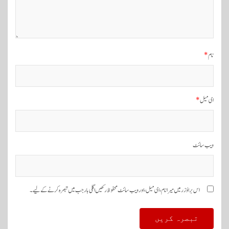
گ
ی
ش
ن
نام
*
ای میل
*
ویب‌ سائٹ
اس براؤزر میں میرا نام، ای میل، اور ویب سائٹ محفوظ رکھیں اگلی بار جب میں تبصرہ کرنے کےلیے۔