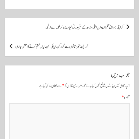
A
r
ok
pp
پ
کراچی: سابق نگراں وزیرِ اعلیٰ سندھ کے سیکیورٹی انچارج فائرنگ سے زخمی
و
س
کراچی: قبرستانوں سے گورکن مافیا کی من مانیاں ختم کرنے کا مشن جاری
ٹ
و
ں
جواب دیں
ک
آپ کا ای میل ایڈریس شائع نہیں کیا جائے گا۔
ضروری خانوں کو
*
سے نشان زد کیا گیا ہے
ی
تبصرہ
*
ن
ی
و
ی