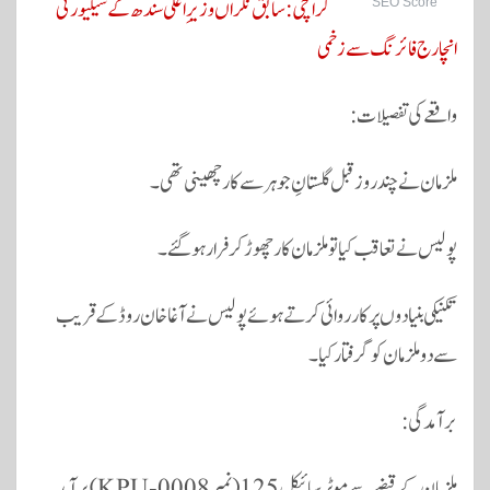
کراچی: سابق نگراں وزیرِ اعلیٰ سندھ کے سیکیورٹی
SEO Score
انچارج فائرنگ سے زخمی
واقعے کی تفصیلات:
ملزمان نے چند روز قبل گلستانِ جوہر سے کار چھینی تھی۔
پولیس نے تعاقب کیا تو ملزمان کار چھوڑ کر فرار ہو گئے۔
تکنیکی بنیادوں پر کارروائی کرتے ہوئے پولیس نے آغا خان روڈ کے قریب
سے دو ملزمان کو گرفتار کیا۔
برآمدگی:
ملزمان کے قبضے سے موٹر سائیکل 125 (نمبر KPU-0008) برآمد