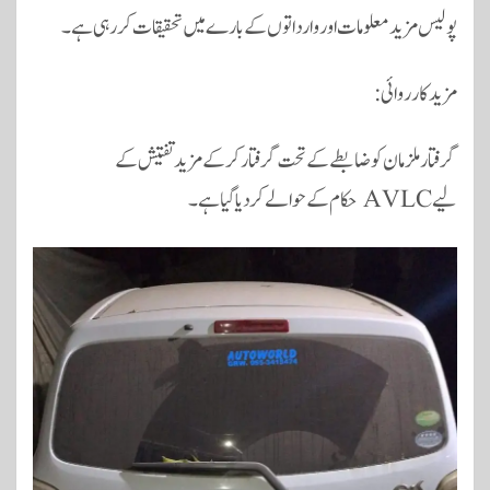
پولیس مزید معلومات اور وارداتوں کے بارے میں تحقیقات کر رہی ہے۔
مزید کارروائی:
گرفتار ملزمان کو ضابطے کے تحت گرفتار کرکے مزید تفتیش کے
لیے AVLC حکام کے حوالے کر دیا گیا ہے۔