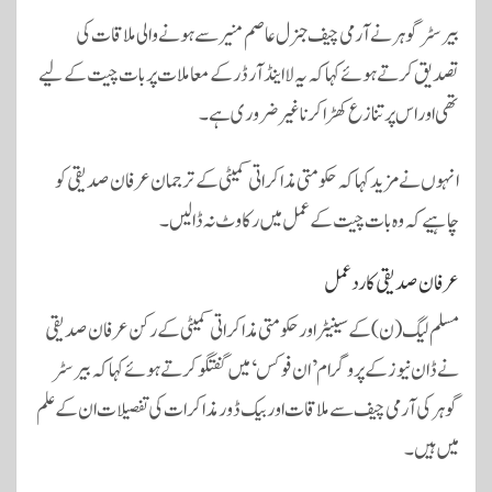
بیرسٹر گوہر نے آرمی چیف جنرل عاصم منیر سے ہونے والی ملاقات کی
تصدیق کرتے ہوئے کہا کہ یہ لا اینڈ آرڈر کے معاملات پر بات چیت کے لیے
تھی اور اس پر تنازع کھڑا کرنا غیر ضروری ہے۔
انہوں نے مزید کہا کہ حکومتی مذاکراتی کمیٹی کے ترجمان عرفان صدیقی کو
چاہیے کہ وہ بات چیت کے عمل میں رکاوٹ نہ ڈالیں۔
عرفان صدیقی کا ردعمل
مسلم لیگ (ن) کے سینیٹر اور حکومتی مذاکراتی کمیٹی کے رکن عرفان صدیقی
نے ڈان نیوز کے پروگرام ’ان فوکس‘ میں گفتگو کرتے ہوئے کہا کہ بیرسٹر
گوہر کی آرمی چیف سے ملاقات اور بیک ڈور مذاکرات کی تفصیلات ان کے علم
میں ہیں۔