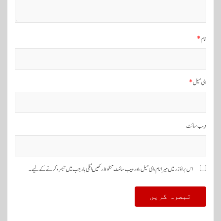
ی
ش
ن
نام
*
ای میل
*
ویب‌ سائٹ
اس براؤزر میں میرا نام، ای میل، اور ویب سائٹ محفوظ رکھیں اگلی بار جب میں تبصرہ کرنے کےلیے۔