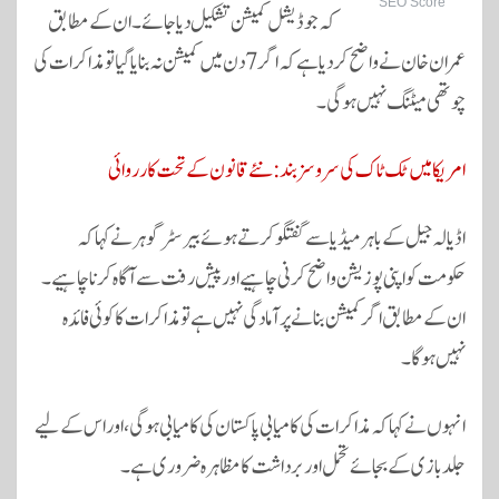
SEO Score
کہ جوڈیشل کمیشن تشکیل دیا جائے۔ ان کے مطابق
عمران خان نے واضح کر دیا ہے کہ اگر 7 دن میں کمیشن نہ بنایا گیا تو مذاکرات کی
چوتھی میٹنگ نہیں ہوگی۔
امریکا میں ٹک ٹاک کی سروسز بند: نئے قانون کے تحت کارروائی
اڈیالہ جیل کے باہر میڈیا سے گفتگو کرتے ہوئے بیرسٹر گوہر نے کہا کہ
حکومت کو اپنی پوزیشن واضح کرنی چاہیے اور پیش رفت سے آگاہ کرنا چاہیے۔
ان کے مطابق اگر کمیشن بنانے پر آمادگی نہیں ہے تو مذاکرات کا کوئی فائدہ
نہیں ہوگا۔
انہوں نے کہا کہ مذاکرات کی کامیابی پاکستان کی کامیابی ہوگی، اور اس کے لیے
جلد بازی کے بجائے تحمل اور برداشت کا مظاہرہ ضروری ہے۔