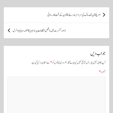
pp
پ
امریکا میں ٹک ٹاک کی سروسز بند: نئے قانون کے تحت کارروائی
و
س
لاہور کنسرٹ میں ناقص انتظامات پر بوہیمیا کا غصہ، ویڈیو وائرل
ٹ
و
ں
جواب دیں
ک
آپ کا ای میل ایڈریس شائع نہیں کیا جائے گا۔
ضروری خانوں کو
*
سے نشان زد کیا گیا ہے
ی
تبصرہ
*
ن
ی
و
ی
گ