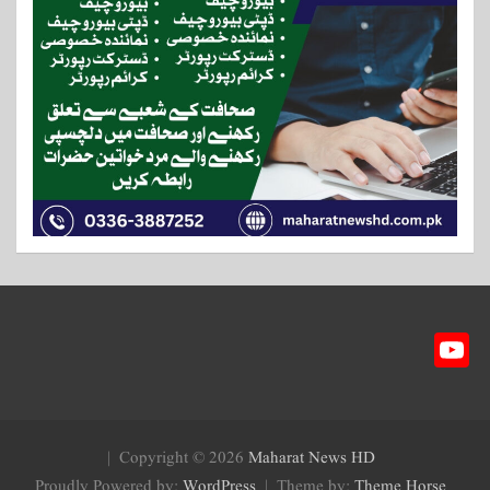
Y
ou
T
ub
Copyright © 2026
Maharat News HD
e
Proudly Powered by:
WordPress
Theme by:
Theme Horse