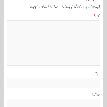
ک
آپ کا ای میل ایڈریس شائع نہیں کیا جائے گا۔
ضروری خانوں کو
*
سے نشان زد کیا گیا ہے
ی
تبصرہ
*
ن
ی
و
ی
گ
ی
ش
ن
نام
*
ای میل
*