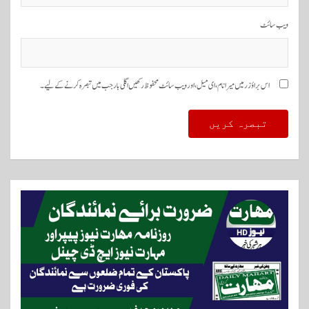
ویب‌ سائٹ
اس براؤزر میں میرا نام، ای میل، اور ویب سائٹ محفوظ رکھیں اگلی بار جب میں تبصرہ کرنے کےلیے۔