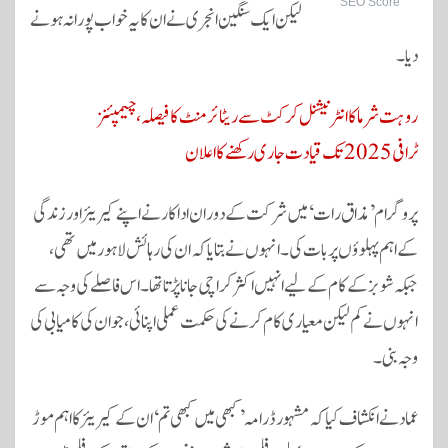
SEO Score
لیکن ایک سنگین انجری نے ان کا یہ خواب پورا نہ ہونے
دیا۔
روہت شرما کا انٹرنیشنل کرکٹ سے ریٹائرمنٹ کا فیصلہ، چیمپئنز
ٹرافی 2025 تک قیادت جاری رکھنے کا اعلان
پروگرام ’مذاق رات‘ میں شرکت کے دوران اداکار نے اپنے کیریئر اور زندگی
کے اہم پہلوؤں پر بات کی۔ انہوں نے بتایا کہ ان کی رہائش لاہور میں تھی،
جبکہ شوبز کے کام کے لیے انہیں اکثر کراچی جانا پڑتا تھا۔ اس فاصلے کی وجہ سے
انہوں نے کم لیکن معیاری کام کرنے کی حکمت عملی اپنائی، جو ان کی کامیابی کی
وجہ بنی۔
عماد نے انکشاف کیا کہ مشہور ڈرامہ ’کبھی میں کبھی تم‘ ان کے کیریئر کا اہم موڑ