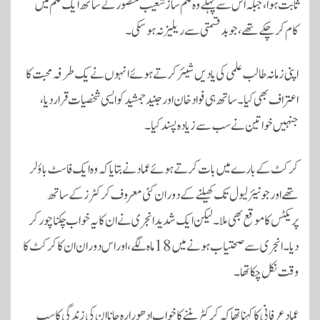
ثابت ہوا، جبکہ اس سے پہلے وہ فلم ساز شعیب منصور کے ساتھ ایک فلم میں
کام کر چکے تھے، جو بدقسمتی سے ریلیز نہ ہو سکی۔
اپنی زمانہ طالب علمی کی یادیں شیئر کرتے ہوئے انہوں نے یک طرفہ محبت کا
اعتراف بھی کیا۔ ساتھ ہی فواد خان اور جنید جمشید کو ایسی شخصیات قرار دیا،
جنہیں خواتین نے سب سے زیادہ پسند کیا۔
کرکٹ کے بارے میں بات کرتے ہوئے عماد نے بتایا کہ وہ ایک فاسٹ باؤلر
تھے اور جونیئر لیول تک کھیلنے کے دوران کئی معروف کرکٹرز کے ساتھ
پریکٹس کا موقع بھی ملا۔ لیکن ایک شدید انجری نے ان کا یہ خواب چکناچور کر
دیا۔ انجری سے صحتیاب ہونے میں 18 ماہ لگے، اور اس دوران ان کا کرکٹ کا
وقت نکل چکا تھا۔
عماد عرفانی کا کہنا تھا کہ کرکٹر بننے کا خواب ادھورا رہ جانا ان کی زندگی کا سب