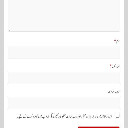
گ
ی
ش
ن
نام
*
ای میل
*
ویب‌ سائٹ
اس براؤزر میں میرا نام، ای میل، اور ویب سائٹ محفوظ رکھیں اگلی بار جب میں تبصرہ کرنے کےلیے۔