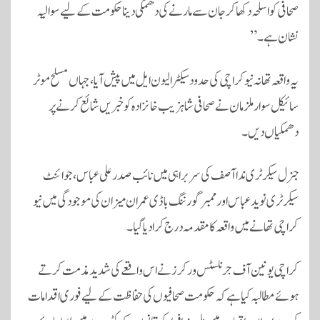
صحافی کو اسلحہ دکھا کر جان سے مارنے کی دھمکی دینا حکومت کے لیے سوالیہ
نشان ہے۔”
یہ واقعہ تھانہ نیو کراچی کی حدود سیکٹر الیون ایل میں پیش آیا، جہاں مسلح موٹر
سائیکل سوار ملزمان نے صحافی شاہزیب خانزادہ کو خبریں شائع کرنے پر
دھمکیاں دیں۔
جنرل سیکرٹری ندا آصف کی سربراہی میں نائب صدر علی عباس، جوائنٹ
سیکرٹری نوید عباس اور ممبر گورننگ باڈی عمران میزان کی موجودگی میں نیو
کراچی تھانے میں واقعہ کا مقدمہ درج کرادیا گیا۔
کراچی یونین آف جرنلسٹس ورکرز نے اس واقعے کی شدید مذمت کرتے
ہوئے مطالبہ کیا ہے کہ حکومت صحافیوں کی حفاظت کے لیے فوری اقدامات