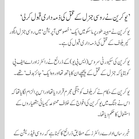
’یو کرین نے روسی جنرل کے قتل کی ذمہ داری قبول کرلی‘
یوکرین نے مبینہ طور پر ماسکو میں ایک ’خصوصی آپریشن‘ میں روسی جنرل ایگور
کیریلوف کے قتل کی ذمہ داری قبول کی ہے۔
یوکرین کی سکیورٹی سروس (ایس بی یو) کے ذرائع نے رائٹرز اور اے ایف پی
کو بتایا کہ جنرل کے قتل کے پیچھے ان کا ہاتھ تھا اور وہ ایک ’جائز ہدف‘ تھے۔
یوکرین کے حکام نے کریلوف کو جنگی مجرم قرار دیا تھا اور اس پر الزام لگایا تھا کہ
اس نے جنگ میں یوکرین کی افواج کے خلاف ممنوعہ کیمیائی ہتھیاروں کے
استعمال کا حکم دیا تھا۔
خبر رساں ادارے رائٹرز کے مطابق ذرائع کا کہنا ہے کہ روسی فیڈریشن کے