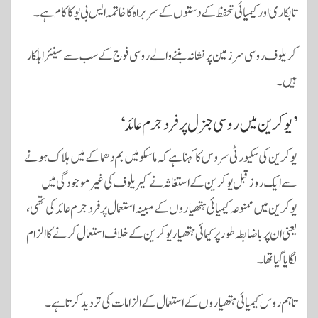
تابکاری اور کیمیائی تحفظ کے دستوں کے سربراہ کا خاتمہ ایس بی یو کا کام ہے۔
کریلوف روسی سرزمین پر نشانہ بننے والے روسی فوج کے سب سے سینئر اہلکار
ہیں۔
’یوکرین میں روسی جنرل پر فرد جرم عائد‘
یوکرین کی سکیورٹی سروس کا کہنا ہے کہ ماسکو میں بم دھماکے میں ہلاک ہونے
سے ایک روز قبل یوکرین کے استغاثہ نے کیریلوف کی غیر موجودگی میں
یوکرین میں ممنوعہ کیمیائی ہتھیاروں کے مبینہ استعمال پر فرد جرم عائد کی تھی،
یعنی ان پر باضابطہ طور پر کیمائی ہتھیار یو کرین کے خلاف استعمال کرنے کا الزام
لگایا گیا تھا۔
تاہم روس کیمیائی ہتھیاروں کے استعمال کے الزامات کی تردید کرتا ہے۔