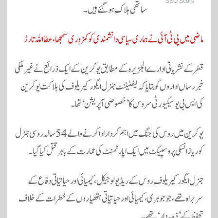
SEO Score
ساتھی ہلاک ہوگئے ہیں۔
ماضی میں پی ٹی آئی نے ہماری سیاسی دانشمندی کو کمزوری سمجھا، عطااللہ تارڑ
قطر کے نشریاتی ادارے الجزیرہ کے مطابق یوکرین کے ایک ذرائع نے غیر ملکی
خبر رساں اداروں کو بتایا کہ لیفٹیننٹ جنرل ایگور کیریلوف کی ہلاکت یوکرین
کی ایس بی یو سیکیورٹی سروس کا ’خصوصی آپریشن‘ تھا۔
یوکرین میں روس کی جنگ میں اہم کردار ادا کرنے والے 54 سالہ روسی جنرل
کو ریازانسکی پروسپیکٹ میں ایک اپارٹمنٹ کی عمارت کے باہر قتل کیا گیا۔
جنرل ایگور کیریلوف روس کے ریڈیولوجیکل، کیمیائی اور حیاتیاتی دفاع کے
سربراہ تھے، جو جوہری، کیمیائی اور حیاتیاتی ہتھیاروں کے خطرات کے خلاف
تحفظ کے ’ذمہ دار‘ تھے۔