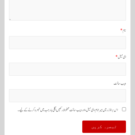
گ
ی
ش
ن
نام
*
ای میل
*
ویب‌ سائٹ
اس براؤزر میں میرا نام، ای میل، اور ویب سائٹ محفوظ رکھیں اگلی بار جب میں تبصرہ کرنے کےلیے۔