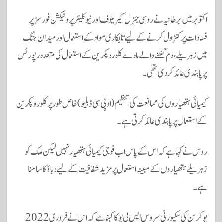
اکتوبر میں برطانیہ نے روسی جنرل کیریلوف اور نیوکلیئر پروٹیکشن فورسز پر
فسادات پر کنٹرول کرنے کے لیے تابکاری مواد کے استعمال اور میدان جنگ
میں زہریلے، دم گھٹنے والے مادے کلوروپکرین کے استعمال کی متعدد رپورٹس
پر پابندی عائد کر دی تھی۔
کیمیائی ہتھیاروں کی ممانعت کی تنظیم (او پی سی ڈبلیو) خاص طور پر کلوروپکرین
کے استعمال پر پابندی عائد کرتی ہے۔
روس نے کہا ہے کہ اس کے پاس اب فوجی کیمیائی ہتھیار نہیں لیکن ملک کو
زہریلے ہتھیاروں کے مبینہ استعمال پر مزید شفافیت کے لیے دباؤ کا سامنا
ہے۔
یوکرین کی سکیورٹی سروس ایس بی یو کا کہنا ہے کہ اس نے فروری 2022