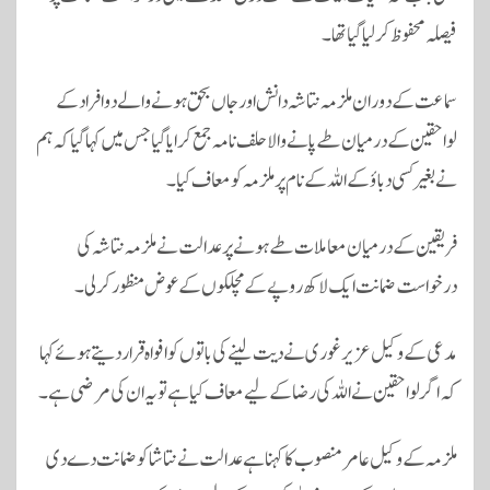
فیصلہ محفوظ کرلیا گیا تھا۔
سماعت کے دوران ملزمہ نتاشہ دانش اور جاں بحق ہونے والے دو افراد کے
لواحقین کے درمیان طے پانے والا حلف نامہ جمع کرایا گیا جس میں کہا گیا کہ ہم
نے بغیر کسی دباؤ کے اللہ کے نام پر ملزمہ کو معاف کیا۔
فریقین کے درمیان معاملات طے ہونے پر عدالت نے ملزمہ نتاشہ کی
درخواست ضمانت ایک لاکھ روپے کے مچلکوں کے عوض منظور کرلی۔
مدعی کے وکیل عزیر غوری نے دیت لینے کی باتوں کو افواہ قرار دیتے ہوئے کہا
کہ اگر لواحقین نے اللہ کی رضا کے لیے معاف کیا ہے تو یہ ان کی مرضی ہے۔
ملزمہ کے وکیل عامر منصوب کا کہنا ہے عدالت نے نتاشا کو ضمانت دے دی