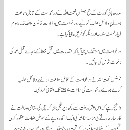
سندھ ہائی کورٹ کے جج جسٹس نعمت اللہ نے درخواست کے قابل سماعت
ہونے پر دلائل طلب کرلیے، درخواست میں وزارت قانون و انصاف، ہوم
ڈپارٹمنٹ سندھ اور دیگر کو فریق بنایا گیا ہے۔
درخواست میں مؤقف اپنایا گیا کہ مقدمات میں قتل خطا کے بجائے قتل عمد کی
دفعات شامل کی جائیں۔
جسٹس نعمت اللہ نے درخواست کے قابل سماعت ہونے پر دلائل طلب
کرتے ہوئے درخواست کی سماعت 4 ہفتے تک ملتوی کردی۔
واضح رہے کہ اس پیش رفت سے کچھ دیر قبل ہی کراچی کی مقامی عدالت نے
کارساز حادثے کی ملزمہ نتاشہ کی ایک لاکھ روپے کے عوض ضمانت منظور کرلی
تھی جب کہ منشیات ایکٹ کے تحت درج مقدمے میں درخواست ضمانت پر