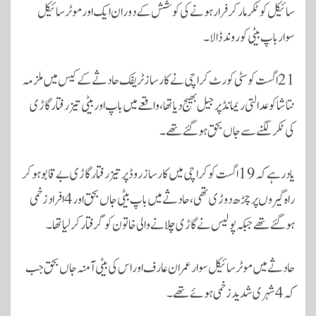
سائیکل کو ٹکر مار کر فرار ہونے کی کوشش کے دوران ایک اور موٹر سائیکل
سوار باپ بیٹی کو روند ڈالا۔
21 اگست کو سٹی کورٹ کراچی نے کار ساز ٹریفک حادثے کے کیس میں ملزمہ
نتاشا کو عدالتی ریمانڈ پر جیل بھیج دیا تھا، واقعے میں باپ اور بیٹی تیز رفتار گاڑی
کی ٹکر لگنے سے جاں بحق ہوگئے تھے۔
یاد رہے کہ 19 اگست کو کراچی میں کارساز روڈ پر تیز رفتار گاڑی بے قابو ہو کر
راہ گیروں پر چڑھ دوڑی تھی، حادثے میں باپ بیٹی جاں بحق اور 4 افراد زخمی
ہوگئے تھے جبکہ پولیس نے گاڑی چلانے والی خاتون کو گرفتار کرلیا تھا۔
حادثے میں موٹر سائیکل سوار عمران عارف اور اس کی بیٹی آمنہ جاں بحق جب
کہ 4 شہری شدید زخمی ہوئے تھے۔