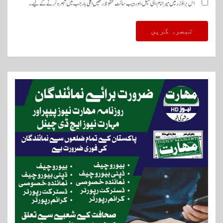
اس براؤزر میں میرا نام، ای میل، اور ویب سائٹ محفوظ رکھیں اگلی بار جب میں تبصرہ کرنے کےلیے۔