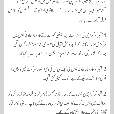
یاد رہے کہ گزشتہ روز کراچی کارساز حادثہ کیس میں پولیس نے جمع کروائے
گئے عبوری چالان میں ملزمہ نتاشہ کے برطانوی ڈرائیونگ لائسنس کو ناقابل
قبول قرار دے دیا تھا۔
4 ستمبر کو کراچی کی ڈسٹرکٹ اینڈ سیشن کورٹ نے کارساز حادثہ کیس میں
مرکزی ملزمہ نتاشا کے شوہر دانش اقبال کی عبوری ضمانت منظور کرلی تھی
جب کہ ملزمہ کی درخواست ضمانت پر فریقین سے جواب طلب کیا تھا۔
2 ستمبر کو کارساز حادثہ کیس کی ایک سی سی ٹی وی (کلوز سرکٹ ٹیلی ویژن)
فوٹیج فرانزک جانچ کے لیے پنجاب بھیجی گئی تھی۔
2 ستمبر کو کراچی پولیس نے کارساز حادثہ کیس کی مرکزی ملزمہ نتاشہ دانش کو
عدالت میں پیش نہ کرنے کا فیصلہ کیا تھا، اس حادثے میں باپ اور بیٹی تیز رفتار
گاڑی کی ٹکر سے جاں بحق ہوگئے تھے۔