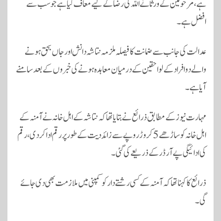
ہے، مرحومین کے ورثا نے اللہ کی رضا کے لیے معاف کیا ہے جو سب سے
افضل ہے۔
عدالت کی جانب سے ضمانت کا فیصلہ ملزمہ نتاشہ دانش اور جاں بحق ہونے
والے دو افراد کے لواحقین کے درمیان معاہدہ ہونے کی خبروں کے بعد سامنے
آیا ہے۔
مہارت نیوز کے مطابق ذرائع نے بتایا تھا کہ نتاشہ کے اہل خانہ نے آمنہ کے
اہل خانہ کو ساڑھے 5 کروڑ روپے سے زائد دیت کے طور پر رقم ادا کردی، رقم
کی ادائیگی پے آرڈر کے ذریعے کی گئی۔
ذرائع کا کہنا تھا کہ آمنہ کے کسی رشتے دار کو کمپنی میں ملازمت بھی دی جائے
گی۔