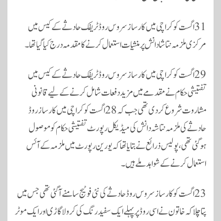
31 اگست کو کراچی میں کارساز سروس روڈ ٹریفک حادثے کے کیس میں
مرکزی ملزمہ نتاشا دانش پر منشیات استعمال کرنے کا مقدمہ درج کیا گیا تھا۔
29 اگست کو کراچی میں کارساز سروس روڈ ٹریفک حادثے کے کیس میں
تفتیشی حکام نے مقدمے میں مزید دفعات شامل کرنے کے لیے قانونی
مشاروت شروع کردی تھی جب کہ 28 اگست کو کراچی میں کارساز روڈ
حادثے کی ملزمہ نتاشہ دانش کی میڈیکل رپورٹ تفتیشی حکام کو موصول
ہوگئی تھی، پولیس ذرائع نے بتایا تھا کہ یورین رپورٹ میں ملزمہ کے آئس
استعمال کرنے کے شواہد ملے ہیں۔
23 اگست کو کارساز سروس روڈ حادثے کی نئی فوٹیج سامنے آگئی تھی جس میں
پتا چلا کہ خاتون نے اسی روڈ پر پہلے ایک سفید رنگ کی کرولا گاڑی اور ایک موٹر