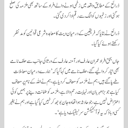
ذرائع کے مطابق واقعہ میں زخمی ہونے والے افراد کے ساتھ بھی ملزمہ کی صلح
ہوگئی اور زخمیوں کو الگ سے رقم ادا کردی گئی۔
ذرائع نے بتایا کہ فریقین کے درمیان دیت کا معاہدہ شرعی قوانین کو مدنظر
رکھتے ہوئے کیا گیا۔
جاں بحق افراد عمران عارف اور آمنہ عارف کے ورثا کی جانب سے حلف نامے
بھی تیار کروالیے گئے، حلف نامے میں کہا گیا کہ ’ہمارے درمیان معاملات
طے پا گئے ہیں، ہم نے ملزمہ کو معاف کردیا ہے، ہم نے اللہ کے نام پر معاف
کیا ہے جو بڑا مہربان اور نہایت رحم والا ہے ، ملزمہ کو ضمانت دینے پر ہمیں کوئی
اعتراض نہیں ہے ، جو حادثہ ہوا تھا وہ جان بوجھ کر نہیں کیا گیا ہے اور ہم نے بغیر
کسی دباؤ کہ یہ نو آبجیکشن سرٹیفیکٹ دیا ہے‘۔