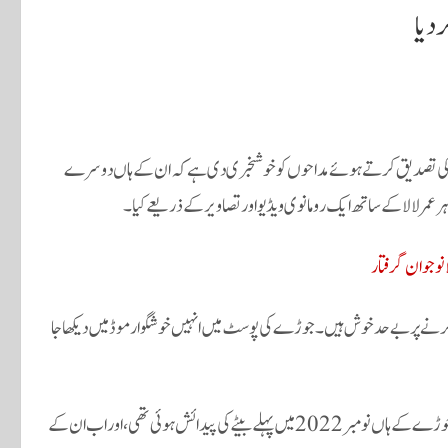
دیا
 ہونے کی تصدیق کرتے ہوئے مداحوں کو خوشخبری دی ہے کہ ان کے ہاں دوسرے
ر عمر لالا کے ساتھ ایک رومانوی ویڈیو اور تصاویر کے ذریعے کیا۔
 نوجوان گرفتار
ر کرنے پر بے حد خوش ہیں۔ جوڑے کی پوسٹ میں انہیں خوشگوار موڈ میں دیکھا جا
اداکارہ نے دسمبر 2020 میں اپنے دیرینہ دوست عمر لالا سے شادی کی تھی۔ جوڑے کے ہاں نومبر 2022 میں پہلے بیٹے کی پیدائش ہوئی تھی، اور اب ان کے