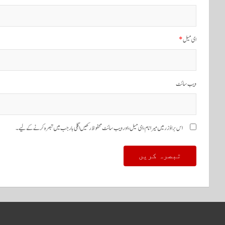
گ
ی
ش
ای میل
*
ن
ویب‌ سائٹ
اس براؤزر میں میرا نام، ای میل، اور ویب سائٹ محفوظ رکھیں اگلی بار جب میں تبصرہ کرنے کےلیے۔