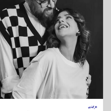
انٹرٹینمنٹ