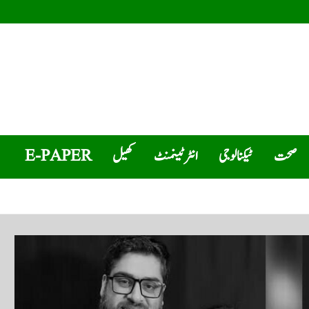
صحت
ٹیکنالوجی
انٹرٹینمنٹ
کھیل
E-PAPER