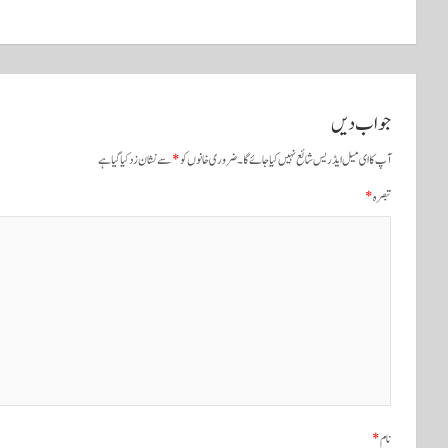
و
س
ٹ
و
جواب دیں
ں
آپ کا ای میل ایڈریس شائع نہیں کیا جائے گا۔
ضروری خانوں کو
*
سے نشان زد کیا گیا ہے
ک
تبصرہ
*
ی
ن
ی
و
ی
نام
*