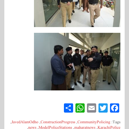
S
W
E
T
Fa
ha
ha
m
wi
ce
,
JavedAlamOdho
,
ConstructionProgress
,
CommunityPolicing
Tags:
re
ts
ail
tte
bo
,
news
,
ModelPoliceStations
,
maharatnews
,
KarachiPolice