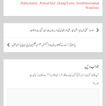
A
r
ok
,
PublicSafety
,
PoliceChief
,
OrangiTown
,
NorthNazimabad
WestZone
pp
پ
سندھ اسمبلی میں اپوزیشن لیڈر علی خورشیدی کی وزیر بلدیات سعید غنی سے ملاقات
و
س
پاکستانی کرکٹ کے فیصلوں میں عدم تسلسل، جیسن گلیسپی کی پی سی بی پر کڑی تنقید
ٹ
و
ں
جواب دیں
ک
آپ کا ای میل ایڈریس شائع نہیں کیا جائے گا۔
ضروری خانوں کو
*
سے نشان زد کیا گیا ہے
ی
تبصرہ
*
ن
ی
و