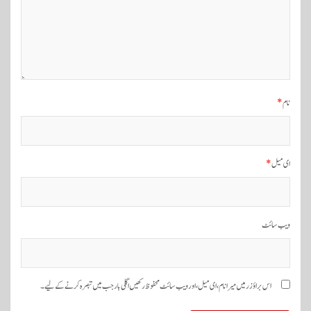
ی
گ
ی
ش
ن
نام
*
ای میل
*
ویب‌ سائٹ
اس براؤزر میں میرا نام، ای میل، اور ویب سائٹ محفوظ رکھیں اگلی بار جب میں تبصرہ کرنے کےلیے۔