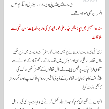
SEO Score
ویسٹ، ایس ایس پی ویسٹ اور سینٹرل و دیگر پولیس
افسران بھی موجود تھے۔
سندھ اسمبلی میں اپوزیشن لیڈر علی خورشیدی کی وزیر بلدیات سعید غنی سے
ملاقات
ڈی آئی جی ویسٹ زون نے پولیس چیف کو ڈسٹرکٹ ویسٹ میں زیر تعمیر
ماڈل تھانہ اورنگی ٹاؤن اور سینٹرل میں تھانہ نارتھ ناظم آباد کے حوالے سے
آگاہی فراہم کی۔ پولیس چیف نے ماڈل تھانوں کے کنسٹرکشن ورک کی
پیشرفت کا جائزہ لیا اور تھانوں کے ڈیوٹی آفیسرز روم، لاک اپ اور دیگر رومز
کا بھی وزٹ کیا۔
انہوں نے تعمیراتی کام کو جلد از جلد مکمل کرنے کی ہدایات جاری کی۔ ماڈل