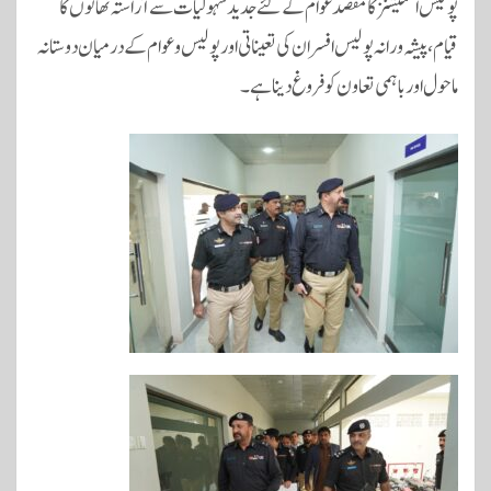
پولیس اسٹیشنز کا مقصد عوام کے لئے جدید سہولیات سے آراستہ تھانوں کا
قیام، پیشہ ورانہ پولیس افسران کی تعیناتی اور پولیس و عوام کے درمیان دوستانہ
ماحول اور باہمی تعاون کو فروغ دینا ہے۔