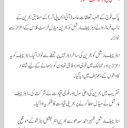
استثنیٰ کی درخواست منظور
پاک فوج کے شعبہ تعلقات عامہ (آئی ایس پی آر) کے مطابق بحرین کے
نائب فرمانروا نے ایئر چیف مارشل کو بحرین میڈل فرسٹ کلاس کے اعزاز سے
نوازا۔
ایئر چیف مارشل کو بحرین کی ساخر ایئربیس پر تمغے سے نوازا گیا۔ ایئر چیف کو یہ
اعزاز برادر ممالک میں فوجی اور دفاعی تعاون کو بڑھانے کے لیے شاندار
کاوشوں کے اعتراف میں دیا گیا۔
تقریب میں بحرین کی اعلیٰ سول اور فوجی قیادت نے شرکت کی۔ ایئر چیف
مارشل نے میڈل عطا کرنے پر بحرینی قیادت کا شکریہ ادا کیا۔
ایئر چیف مارشل ظہیر احمد سدھو سے بحرین انٹرنیشنل ایئرشو کے موقع پر