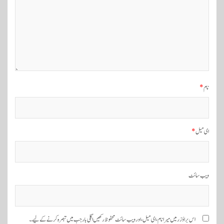
و
ی
گ
ی
ش
ن
نام
*
ای میل
*
ویب‌ سائٹ
اس براؤزر میں میرا نام، ای میل، اور ویب سائٹ محفوظ رکھیں اگلی بار جب میں تبصرہ کرنے کےلیے۔