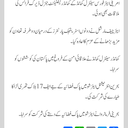
امریکی ایئر فورس سینٹرل کمانڈ کے کمانڈر لیفٹیننٹ جنرل ڈیرک فرانس کی
ملاقات بھی ہوئی۔
ایئر چیف مارشل نے دونوں اسٹریٹجک پارٹنرز کے درمیان دوطرفہ تعاون کو
مزید بڑھانے کے عزم کا اعادہ کیا۔
کمانڈر سینٹرل کمانڈ نے علاقائی امن کے فروغ میں پاکستان کی کوششوں کو
سراہا۔
بحرین انٹرنیشنل ایئر شو میں پاک فضائیہ کے جے ایف 17 بلاک تھری لڑاکا
طیارے کی شرکت کی۔
بحرینی فرمانروا نے ایئر شو میں پاک فضائیہ کے دستے کی شرکت کو سراہا۔