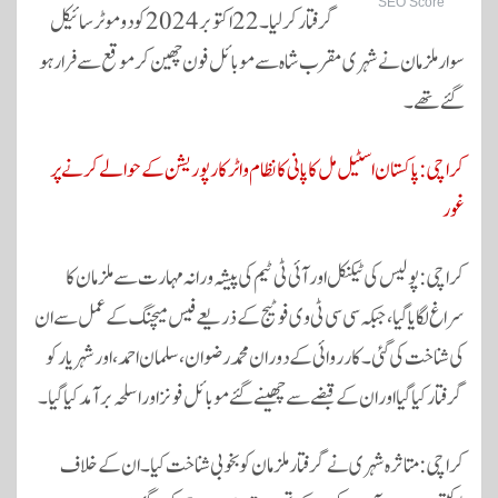
SEO Score
گرفتار کر لیا۔ 22 اکتوبر 2024 کو دو موٹر سائیکل
سوار ملزمان نے شہری مقرب شاہ سے موبائل فون چھین کر موقع سے فرار ہو
گئے تھے۔
کراچی: پاکستان اسٹیل مل کا پانی کا نظام واٹر کارپوریشن کے حوالے کرنے پر
غور
کراچی: پولیس کی ٹیکنیکل اور آئی ٹی ٹیم کی پیشہ ورانہ مہارت سے ملزمان کا
سراغ لگایا گیا، جبکہ سی سی ٹی وی فوٹیج کے ذریعے فیس میچنگ کے عمل سے ان
کی شناخت کی گئی۔ کارروائی کے دوران محمد رضوان، سلمان احمد، اور شہریار کو
گرفتار کیا گیا اور ان کے قبضے سے چھینے گئے موبائل فونز اور اسلحہ برآمد کیا گیا۔
کراچی: متاثرہ شہری نے گرفتار ملزمان کو بخوبی شناخت کیا۔ ان کے خلاف