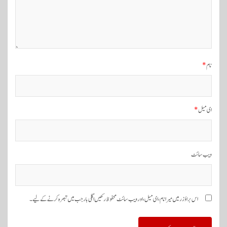
گ
ی
ش
ن
نام
*
ای میل
*
ویب‌ سائٹ
اس براؤزر میں میرا نام، ای میل، اور ویب سائٹ محفوظ رکھیں اگلی بار جب میں تبصرہ کرنے کےلیے۔