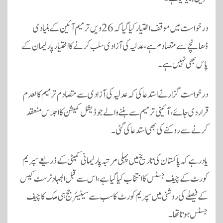
درخواست میں موقف اختیار کیا گیا کہ 26 ویں ترمیم آئین کے بنیادی
ڈھانچے سے متصادم ہے، عدلیہ کی آزادی سلب کرنے کا اختیار پارلیمان کے
پاس بھی نہیں ہے۔
درخواست گزار نے استدعا کی کہ عدلیہ کی آزادی سے متصادم ترمیم کالعدم
قرار دی جائے، آئینی ترمیم سے بننے والے جوڈیشل کمیشن کا اجلاس منعقد
کرنے سے روکنے کی بھی استدعا کی گئی ۔
یاد رہے کہ پاکستان کی تاریخ میں پہلی مرتبہ پارلیمانی کمیٹی کے ذریعے سپریم
کورٹ کے چیف جسٹس کا انتخاب کیا گیا ہے، اس سے قبل الجہاد ٹرسٹ کیس
کے فیصلے کی روشنی میں سپریم کورٹ کا سب سے سینیئر جج ہی ملک کا چیف
جسٹس ہوتا تھا۔