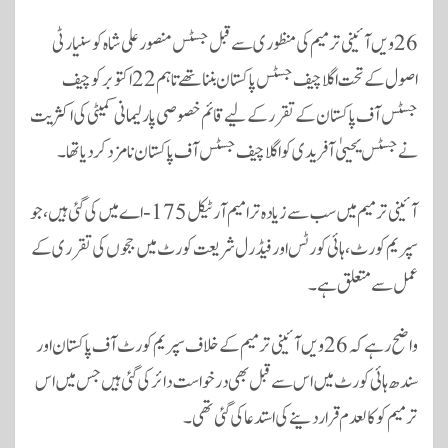
26ویں آئینی ترمیم کی منظوری سے قبل جسٹس منصور علی شاہ کو سنیارٹی
اصول کے تحت اگلا چیف جسٹس پاکستان بننا تھے تاہم 22 اکتوبر کو چیف
جسٹس آف پاکستان کے تقرر کے لیے قائم خصوصی پارلیمانی کمیٹی کی اکثریت
نے جسٹس یحییٰ آفریدی کو اگلا چیف جسٹس آف پاکستان نامزد کردیا تھا۔
آئینی ترمیم میں سب سے زیادہ ترامیم آرٹیکل 175-اے میں کی گئی ہیں، جو
سپریم کورٹ، ہائی کورٹس اور فیڈرل شریعت کورٹ میں ججوں کی تقرری کے
عمل سے متعلق ہے۔
واضح رہے کہ 26ویں آئینی ترمیم کے خلاف سپریم کورٹ آف پاکستان اور
سندھ ہائی کورٹ میں اس سے قبل بھی درخواست دائر کی گئی ہیں جس میں اس
ترمیم کو کالعدم قرار دینے کی استدعا کی گئی تھی۔