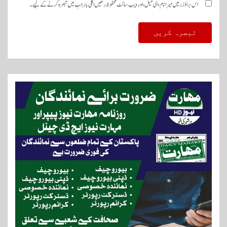
اس براؤزر میں میرا نام، ای میل، اور ویب سائٹ محفوظ رکھیں اگلی بار جب میں تبصرہ کرنے کےلیے۔