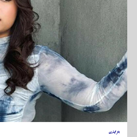
انٹرٹینمنٹ