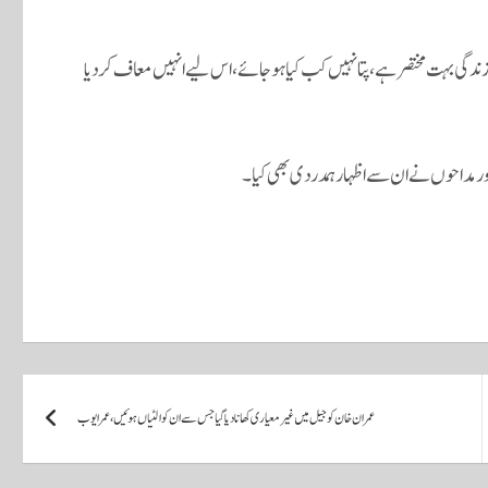
ندگی بہت مختصر ہے، پتا نہیں کب کیا ہوجائے، اس لیے انہیں معاف کردیا
ر مداحوں نے ان سے اظہار ہمدردی بھی کیا۔
عمران خان کو جیل میں غیر معیاری کھانا دیا گیا جس سے ان کو الٹیاں ہوئیں، عمر ایوب