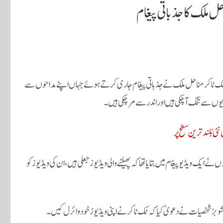
ل ملک کا جذباتی پیغام
د ٹک ٹاکر مناحل ملک نے جذباتی پیغام جاری کرتے ہوئے جہاں اپنے مداحوں سے
یوں سے تنگ آ چکی ہیں اور اندر سے مر چکی ہیں۔
ایک ویڈیو پیغام میں بتایا تھا کہ پھیلنے والی ویڈیوز جعلی ہیں، ان کی ویڈیوز کو
شخصیات نے دعویٰ کیا کہ ٹک ٹاکر نے اپنی ویڈیوز خود وائرل کیں۔