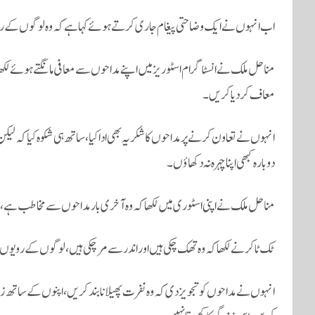
اب انہوں نے ایک وضاحتی پیغام جاری کرتے ہوئے کہا ہے کہ وہ لوگوں کے رو
مناحل ملک نے انسٹاگرام اسٹوریز میں اپنے مداحوں سے معافی مانگتے ہوئے لکھا 
معاف کردیا کریں۔
انہوں نے تعاون کرنے پر مداحوں کا شکریہ بھی ادا کیا، ساتھ ہی شکوہ کیا کہ لیکن 
دوبارہ کبھی اپنا چہرہ نہ دکھاؤں۔
مناحل ملک نے اپنی اسٹوری میں لکھا کہ وہ آخری بار مداحوں سے مخاطب ہے
ٹک ٹاکر نے لکھا کہ وہ تھک چکی ہیں اور اندر سے مر چکی ہیں، لوگوں کے رویوں 
انہوں نے مداحوں کو تجویز دی کہ وہ نفرت پھیلانا بند کریں، اپنوں کے ساتھ زی