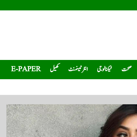
صحت
ٹیکنالوجی
انٹرٹینمنٹ
کھیل
E-PAPER