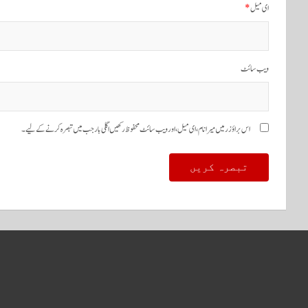
ی
ای میل
*
ش
ن
ویب‌ سائٹ
اس براؤزر میں میرا نام، ای میل، اور ویب سائٹ محفوظ رکھیں اگلی بار جب میں تبصرہ کرنے کےلیے۔