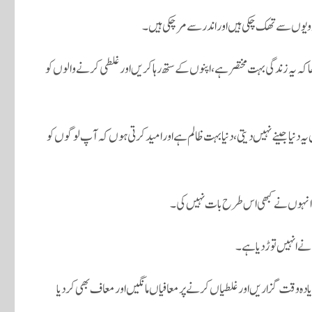
یوں سے تھک چکی ہیں اور اندر سے مر چکی ہیں۔
کہ یہ زندگی بہت مختصر ہے، اپنوں کے ستھ رہا کریں اور غلطی کرنے والوں کو
یہ دنیا جینے نہیں دیتی، دنیا بہت ظالم ہے اور امید کرتی ہوں کہ آپ لوگوں کو
، انہوں نے کبھی اس طرح بات نہیں کی۔
نے انہیں توڑ دیا ہے۔
ادہ وقت گزاریں اور غلطیاں کرنے پر معافیاں مانگیں اور معاف بھی کردیا