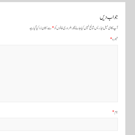
ٹ
جواب دیں
و
آپ کا ای میل ایڈریس شائع نہیں کیا جائے گا۔
ضروری خانوں کو
*
سے نشان زد کیا گیا ہے
ں
تبصرہ
*
ک
ی
ن
ی
و
ی
نام
*
گ