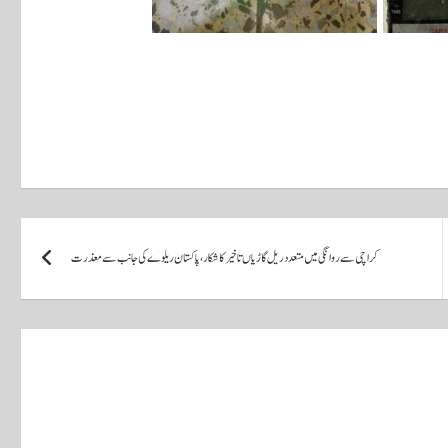
کراچی سے روانگی میں متعدد ریل گاڑیاں تاخیر کا شکار، پاکستان ریلوے کی جانب سے معذرت