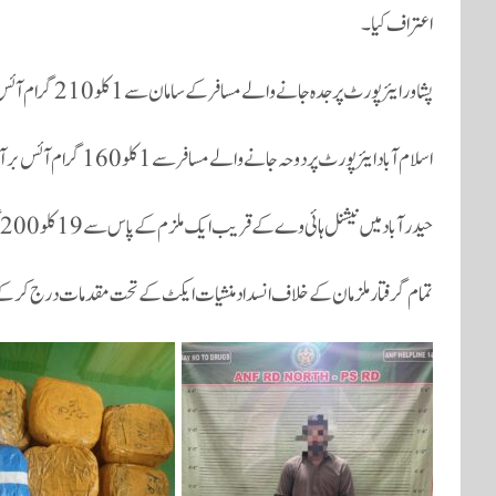
اعتراف کیا۔
پشاور ایئرپورٹ پر جدہ جانے والے مسافر کے سامان سے 1 کلو 210 گرام آئس برآمد ہوئی۔
اسلام آباد ایئرپورٹ پر دوحہ جانے والے مسافر سے 1 کلو 160 گرام آئس برآمد کی گئی۔
حیدرآباد میں نیشنل ہائی وے کے قریب ایک ملزم کے پاس سے 19 کلو 200 گرام چرس برآمد کی گئی۔
تمام گرفتار ملزمان کے خلاف انسداد منشیات ایکٹ کے تحت مقدمات درج کر ک