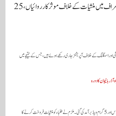
اے این ایف کی تعلیمی اداروں اور ائرپورٹس کے اطراف میں منشیات کے خلاف موثر کارروائیاں، 25
 اور اسمگلنگ کے خلاف آپریشنز جاری رکھے ہوئے ہیں، جس کے نتیجے میں
ذربائیجان کا دورہ
راولپنڈی میں ایک یونیورسٹی کے قریب ایک ملزم کے قبضے سے 100 گرام چرس اور 5 گرام ویڈ برآمد کی گئی۔ ملزم نے طلباء کو منشیات فروخت کرنے کا