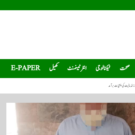
صحت
ٹیکنالوجی
انٹرٹینمنٹ
کھیل
E-PAPER