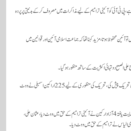
ہے، پی ٹی آئی کو آئینی ترامیم کے لیے مذاکرات میں مصروف کرکے بدنیتی پر پردہ
تو آئین محفوظ ہوتا، مزید کہنا تھا کہ جماعت اسلامی آئین اور قوانین میں
قومی اسمبلی کے اجلاس میں وزیر قانون اعظم نذیر تارڑ نے ترمیم پیش کرنے کی تحریک پیش کی، تحریک کی منظوری کے لیے 225 اراکین اسمبلی نے ووٹ
اس کے بعد ترمیم کی شق وار منظوری دی گئی، مبینہ طور پر تحریک انصاف کے حمایت یافتہ 4 آزاد ارکین نے آئینی ترامیم کے حق میں ووٹ دیا، عثمان علی،
ی الیاس نے ترامیم کےحق میں ووٹ دیا۔