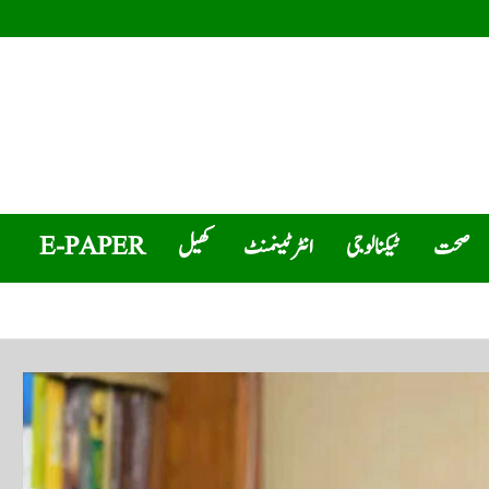
صحت
ٹیکنالوجی
انٹرٹینمنٹ
کھیل
E-PAPER