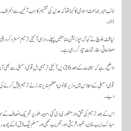
نائب امیر جماعت اسلامی کا کہنا تھا کہ عدلیہ کی تقسیم کا سبب آئین سے انحراف 
ڈالا۔
لیاقت بلوچ نے کہا کہ اپوزیشن جماعتیں پہلے روز ہی آئینی ترمیم مسترد کر دیتیں 
اصلاحاتی سفارشات تیار کر رہی ہے۔
واضح رہے کہ سینیٹ کے بعد 26ویں آئینی ترمیمی بل قومی اسمبلی سے بھی آج علی الصبح دو تہائی اکثریت کے ساتھ منظور ہو گیا۔
دیے۔
مبارک زیب خان، ظہورقریشی، اورنگزیب کھچی اور مسلم لیگ (ق) کے چوہدر