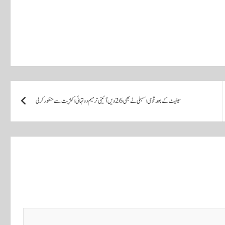
سینیٹ کے بعد قومی اسمبلی نے بھی 26ویں آئینی ترمیم دو تہائی اکثریت سے منظور کرلی