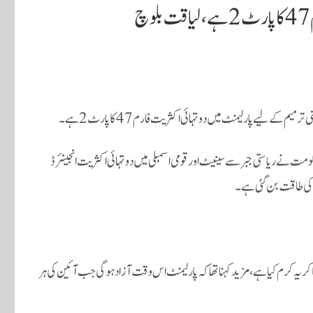
ے لیے پارلیمنٹ میں دو تہائی اکثریت فارم 47کا پارٹ 2 ہے۔
ومت نے ریاستی جبر سے سینیٹ اور قومی اسمبلی میں دو تہائی اکثریت انجینئرڈ
ٹ کی طاقت بن گئی ہے۔
کریہ کرم کیا ہے، مزید کہنا تھا کہ پارلیمنٹ اس وقت آزاد ہوگی جب آئین کی ہر