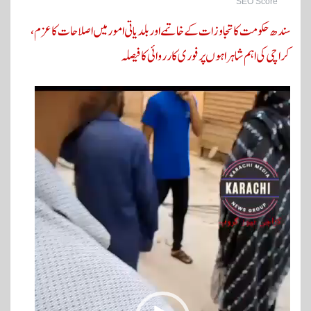
SEO Score
سندھ حکومت کا تجاوزات کے خاتمے اور بلدیاتی امور میں اصلاحات کا عزم،
کراچی کی اہم شاہراہوں پر فوری کارروائی کا فیصلہ
ویڈیو
پلیئر