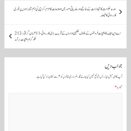
پ
سندھ حکومت کا تجاوزات کے خاتمے اور بلدیاتی امور میں اصلاحات کا عزم، کراچی کی اہم شاہراہوں پر فوری
و
کارروائی کا فیصلہ
س
ٹ
اے این ایف کا منشیات فروشوں کے خلاف تعلیمی اداروں کے قریب بڑی کارروائی، 11 ملزمان گرفتار، 212
کلو گرام منشیات برآمد
و
ں
ک
جواب دیں
ی
آپ کا ای میل ایڈریس شائع نہیں کیا جائے گا۔
ضروری خانوں کو
*
سے نشان زد کیا گیا ہے
ن
ی
تبصرہ
*
و
ی
گ
ی