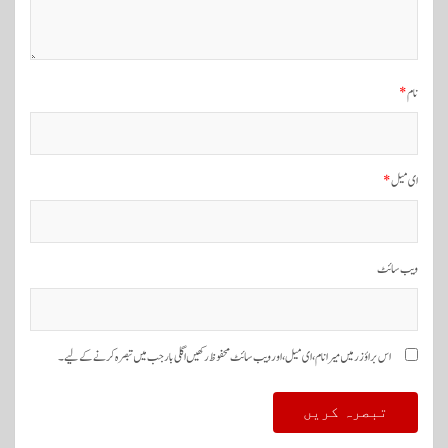
ش
ن
نام
*
ای میل
*
ویب‌ سائٹ
اس براؤزر میں میرا نام، ای میل، اور ویب سائٹ محفوظ رکھیں اگلی بار جب میں تبصرہ کرنے کےلیے۔