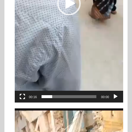
00:16
00:00
ویڈیو
پلیئر