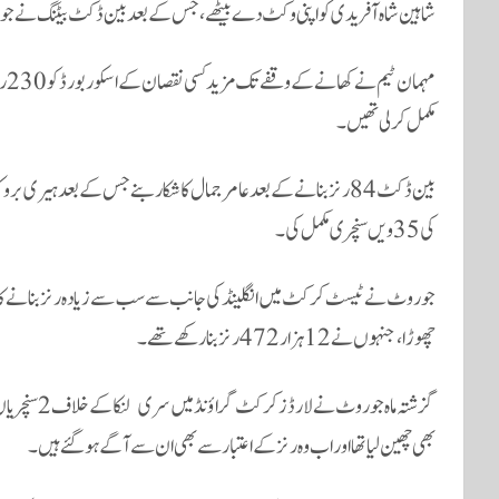
شاہین شاہ آفریدی کو اپنی وکٹ دے بیٹھے، جس کے بعد بین ڈکٹ بیٹنگ نے جو
مہم
مکمل کرلی تھیں۔
بین ڈکٹ 84 رنز بنانے کے بعد عامر جمال کا شکار بنے جس کے بعد ہی
کی 35ویں سنچری مکمل کی۔
جو روٹ نے ٹیسٹ کرکٹ میں انگلینڈ کی جانب سے سب سے زیادہ رنز بنانے کا ریکا
چھوڑا، جنہوں نے 12 ہزار 472 رنز بنارکھے تھے۔
گزشتہ ماہ جو
بھی چھین لیا تھا اور اب وہ رنز کے اعتبار سے بھی ان سے آگے ہوگئے ہیں۔