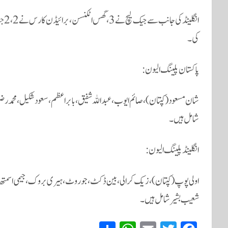
انگ
کی۔
پاکستان پلینگ الیون:
شان مسعود (کپتان)، صائم ایوب، عبداللہ شفیق، بابر اعظم، سعود شکیل، محمد رضوان
شامل ہیں۔
انگلینڈ پلینگ الیون:
اولی پوپ (کپتان)، زیک کرالی، بین ڈکٹ، جو روٹ، ہیری بروک، جیمی اسمت
شعیب بشیر شامل ہیں۔