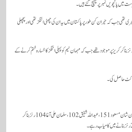
میں پانچویں نمبر پر پہنچ گئے ہیں۔
ی تھی جب کہ حیران کن طور پر پاکستان میں یہ ان کی چھٹی اننگز تھی اور پچھلی
 تیسرے دن کھیل کا اختتام ہوا تو جو روٹ 176 اور ہیری بروک 141 رنز بنا کر کریز پر موجود تھے جب کہ مہمان ٹیم کو پہلی اننگز کا خسارہ ختم کرنے کے
ک وکٹ حاصل کی۔
ملتان ٹیسٹ میں ٹاس جیتنے کے بعد پاکستان نے پہلے بیٹنگ کرنے کا فیصلہ کیا، کپتان شان مسعود 151، عبداللہ شفیق 102، سلمان علی آغا 104 رنز بناکر