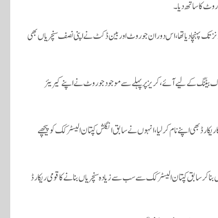
روٹ کا ساتھ دیا۔
ان ٹیم نے کھانے کے وقفے تک مزید کسی نقصان کے اسکور بورڈ کو 230 رنز تک پہنچادیا تھا، اس دوران جو روٹ اور بین ڈکٹ نے اپنی نصف سنچریاں بھی
ری بروک بیٹنگ کے لیے آئے، کریز پر پہلے سے موجود جو روٹ نے اپنے کیریئر
رڈ بھی اپنے نام کرلیا، انہوں نے سابق انگلش کپتان الیسٹر کک کو پیچھے
 روٹ نے لارڈز کرکٹ گراؤنڈ میں سری لنکا کے خلاف 2 سنچریاں بناکر سابق کپتان الیسٹر کک سے سب سے زیادہ سنچریاں بنانے کا قومی ریکارڈ