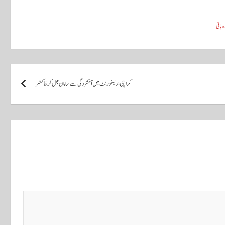
کراچی؛ ریسٹورنٹ میں آتشزدگی سے سامان جل کر خاکستر