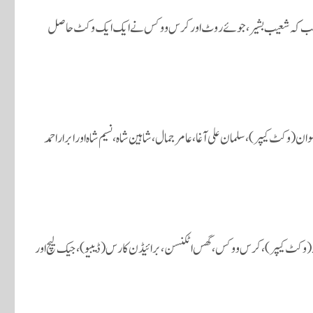
لینڈ کی جانب سے جیک لیچ نے 3، گس اٹکنسن، برائیڈن کارس نے 2،2 جب کہ شعیب بشیر، جوئے روٹ اور کرس ووکس نے ایک ایک وکٹ حاصل
 (وکٹ کیپر)، سلمان علی آغا، عامر جمال، شاہین شاہ، نسیم شاہ اور ابرار احمد
ھ(وکٹ کیپر)، کرس ووکس، گس اٹکنسن، برائیڈن کارس (ڈیبیو)، جیک لیچ اور