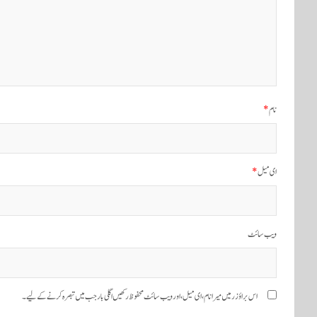
ن
ی
و
ی
نام
*
گ
ی
ای میل
*
ش
ن
ویب‌ سائٹ
اس براؤزر میں میرا نام، ای میل، اور ویب سائٹ محفوظ رکھیں اگلی بار جب میں تبصرہ کرنے کےلیے۔