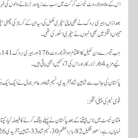
اس کے علاوہ جو روٹ ٹیسٹ کرکٹ میں سب سے زیادہ رنز بنانے والوں کی فہرست 
بعد ازاں، ہیری بروک نے بھی اپنی سنچری مکمل کی، یہ ان کے کریئر کی چھٹی سنچر
تینوں اننگز میں بھی انہوں نے سنچری اسکور کی تھی۔
جب
لیے مزید 64 رنز درکار اور اس کی 7 وکٹیں ابھی باقی ہیں۔
پاکستان کی جانب سے شاہین شاہ آفریدی، نسیم شاہ اور عامر جمال نے ایک ای
قومی ٹیم کی پہلی اننگز:
نمایاں رہے، سعود شکیل 82، بابراعظم 30، نسیم شاہ 33، شاہین آفریدی 26 رنز بنانے میں کامیاب رہے۔