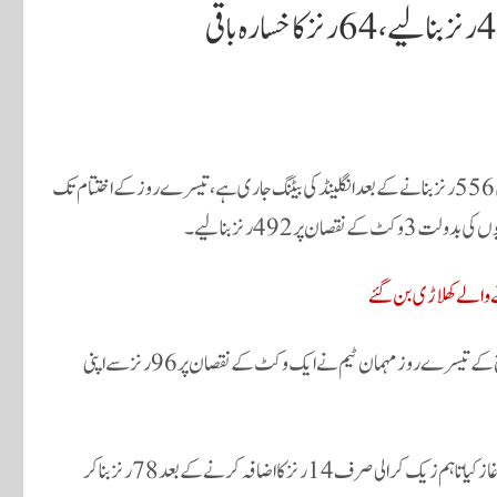
ملتان ٹیسٹ میں پاکستانی ٹیم کی جانب سے پہلی اننگز میں 556 رنز بنانے کے بعد انگلینڈ کی بیٹنگ جاری ہے، تیسرے روز کے اختتام تک
 پر 492 رنز بنالیے۔
ے والے کھلاڑی بن گئے
پاکستان اور انگلینڈ کے درمیان 3 ٹیسٹ میچز پر مشتمل ٹیسٹ سیریز کے پہلے میچ کے تیسرے روز مہمان ٹیم نے ایک وکٹ کے نقصان پر 96 رنز سے اپنی
انگلش بلے باز جو روٹ 32 اور زیک کرالی نے 64 رنز سے اپنی اننگز کا دوبارہ آغاز کیا تاہم زیک کرالی صرف 14 رنز کا اضافہ کرنے کے بعد 78 رنز بناکر