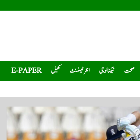
صحت
ٹیکنالوجی
انٹرٹینمنٹ
کھیل
E-PAPER