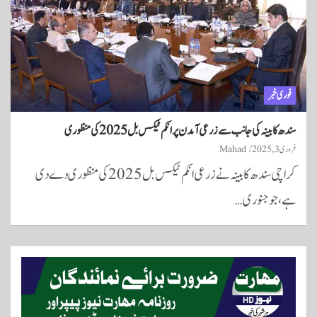
فوری خبر
سندھ کابینہ کی جانب سے زرعی آمدن پر انکم ٹیکس بل 2025 کی منظوری
فروری 3, 2025
Mahad
کراچی سندھ کابینہ نے زرعی انکم ٹیکس بل 2025 کی منظوری دے دی
ہے، جو جنوری…