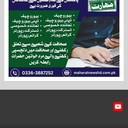
Y
ou
T