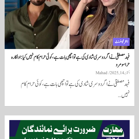
انٹرٹینمنٹ
فہد مصطفیٰ نے اگر دوسری شادی کی ہے تو اچھی بات ہے، کوئی حرام کام نہیں کیا: اداکارہ
حرا سومرو
اکتوبر 14, 2025
Mahad
فہد مصطفیٰ نے اگر دوسری شادی کی ہے تو اچھی بات ہے، کوئی حرام کام
نہیں…